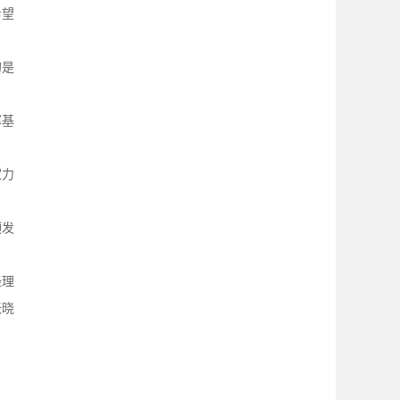
希望
的是
挥基
家力
颁发
经理
张晓