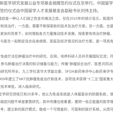
会创新医学研究发展公益专项基金捐赠签约仪式在京举行。中国留
签约仪式由中国留学人才发展基金会副秘书长刘伟主持。
症是一种让人们闻之色变的难治之症。仅在2015年的统计显示，我国
癌症的有效治疗，一方面，需要不断探索新的技术及治疗方案，另一方面，也
常紧张的背景下，如何借助各方力量推动技术发展，探索更有效治疗肿瘤
，与医生一起制定适合自身病情、家庭及经济情况的治疗方案，是一项具
T免疫疗法在肿瘤治疗中的研究、应用，培养科研人员并开展国际交流；
参与肿瘤治疗决策的知识储备与能力；传播“肿瘤综合治疗、医患共同决
研究所所长、九三学社清华大学副主委、SFDA新药审评中心新药审评
09年建立了NKT抗肿瘤免疫治疗新技术，该项技术获得“十二五”国家重
医疗技术审批，进入临床研究。
学研究领域已有20多年，他认为免疫系统是人体最复杂的防御系统，
为癌症问题不单是要靠研究，其中传播也很重要，要把一些正能量的医学
思考，建立新的医疗模式，做成一个可借鉴的、可复制的医疗系统，从而