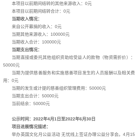
本项目以前期间结转的其他来源收入：0元
本项目以前期间结转合计：
0
元
当期收入情况：
来自公开募捐的收入：0元
当期其他来源收入：
100000
元
当期收入合计
：
100000
元
当期支出情况：
当期直接或委托其他组织资助给受益人
的款物（物资需折价）：
5
0000
元
当期为提供慈善服务和实施慈善项目
发生的人员报酬以及相关费
用：0元
当期的发生或计提的慈善组织管理费用：5
0000
元
当期支出合计：
5
0000
元
当前结余：
5
0000
元
公示时间：202
2
年4月1日至202
2
年6月30日
项目进展情况描述：
举办英国文化月公益活动 无忧线上签证办理公益分享会。4月15