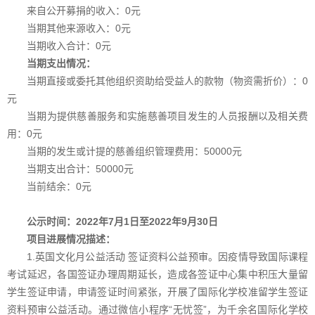
来自公开募捐的收入
：0
元
当期其他来源收入：0元
当期收入合计：0元
当期支出情况：
当期直接或委托其他组织资助给受益人
的款物（物资需折价）：
0
元
当期为提供慈善服务和实施慈善项目
发生的人员报酬以及相关费
用：
0
元
当期的发生或计提的慈善组织管理费用：
50000
元
当期支出合计：
50000
元
当前结余：
0元
公示时间：20
2
2
年7月1日至20
2
2
年9月30日
项目进展情况描述：
1.英国文化月公益活动 签证资料公益预审。因疫情导致国际课程
考试延迟，各国签证办理周期延长，造成各签证中心集中积压大量留
学生签证申请，申请签证时间紧张，开展了国际化学校准留学生签证
资料预审公益活动。通过微信小程序“无忧签”，为千余名国际化学校