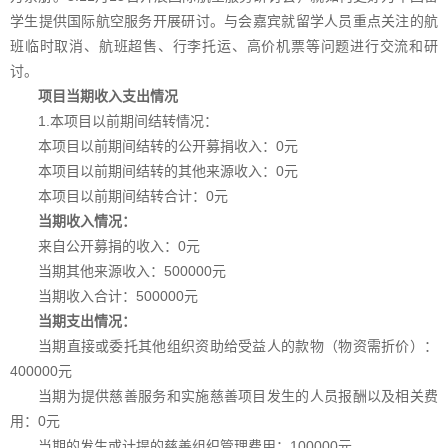
学生提供国际航空服务开展研讨。与会嘉宾就留学人员重点关注的航
班临时取消、航班超售、行李托运、高价机票等问题进行交流和研
讨。
项目当期收入支出情况
1.本项目以前期间结转情况：
本项目以前期间结转的公开募捐收入：0元
本项目以前期间结转的其他来源收入：0元
本项目以前期间结转合计：
0
元
当期收入情况：
来自公开募捐的收入：
0
元
当期其他来源收入：
500000
元
当期收入合计：
500000
元
当期支出情况：
当期直接或委托其他组织资助给受益人
的款物（物资需折价）：
400000元
当期为提供慈善服务和实施慈善项目
发生的人员报酬以及相关费
用：0元
当期的发生或计提的慈善组织管理费用：1
00000
元