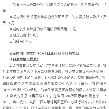
当期直接或委托其他组织资助给受益人
的款物（物资需折价）：
0
元
当期为提供慈善服务和实施慈善项目
发生的人员报酬以及相关费
用：0元
当期的发生或计提的慈善组织管理费用：0元
当期支出合计：
0元
当前结余：
0元
公示时间：20
2
2
年10月1日至20
2
2
年12月31日
项目进展情况描述：
1.英国文化月公益活动 留学生签证加急ODMV专场公益活动。针
对本年度英国各大学下发CAS普遍缓慢、签证申请出现积压等情况，
签证受理周期增加至 6 周、UKVI取消办理加急及超级加急服务，昇·
国际教育公益专项基金协调各国签证中心进行《留学生签证加急
ODMV专场》公益活动，为学生节省签证办理的时间。2.派发《留学
生安全教育手册（英国版）》，在全国130所国际学校及北京、上
海、广州、杭州、沈阳、西安等地英国签证中心进行派发，共计派发4
万余册。3.11月15日开展国际航空服务研讨会，就如何更好为中国留