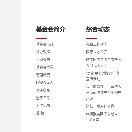
基金会简介
综合动态
基金会简介
我会工作动态
领导致辞
国际人才培养
组织架构
欧美同学会第二次全国
会员代表大会
基金会章程
“历史会永远铭记”主题
管理制度
宣传活动
LOGO释义
我们的责任——留学人
理事名录
员反间防谍典型案例启
监事名录
示录
工作机构
海归，我为你骄傲
视 频
庆祝欧美同学会成立
110周年
理事会、监事会成员学