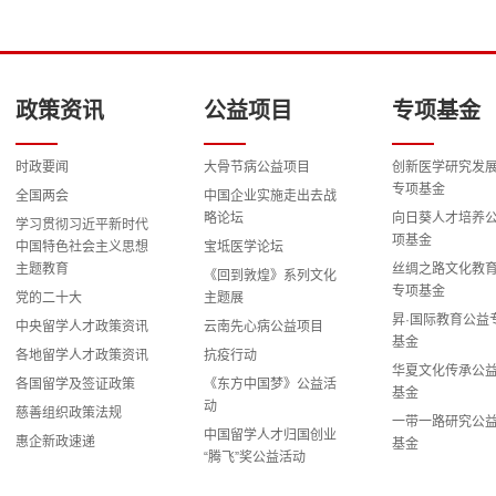
政策资讯
公益项目
专项基金
时政要闻
大骨节病公益项目
创新医学研究发
专项基金
全国两会
中国企业实施走出去战
略论坛
向日葵人才培养
学习贯彻习近平新时代
项基金
中国特色社会主义思想
宝坻医学论坛
主题教育
丝绸之路文化教
《回到敦煌》系列文化
专项基金
党的二十大
主题展
昇·国际教育公益
中央留学人才政策资讯
云南先心病公益项目
基金
各地留学人才政策资讯
抗疫行动
华夏文化传承公
各国留学及签证政策
《东方中国梦》公益活
基金
动
慈善组织政策法规
一带一路研究公
中国留学人才归国创业
惠企新政速递
基金
“腾飞”奖公益活动
科教兴国战略研
留学报国之路全国演讲
专项基金