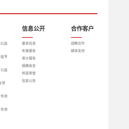
信息公开
合作客户
展公益
基本信息
战略合作
年度报告
媒体支持
公益专
审计报告
捐赠收支
育公益
所获荣誉
信息公告
专项
益专项
益专项
究公益