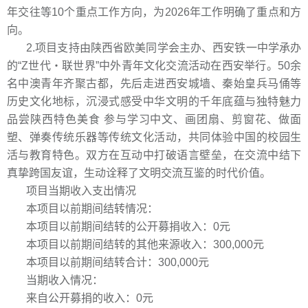
年交往等10个重点工作方向，为2026年工作明确了重点和方
向。
2.项目支持由陕西省欧美同学会主办、西安铁一中学承办
的“Z世代・联世界”中外青年文化交流活动在西安举行。50余
名中澳青年齐聚古都，先后走进西安城墙、秦始皇兵马俑等
历史文化地标，沉浸式感受中华文明的千年底蕴与独特魅力
品尝陕西特色美食 参与学习中文、画团扇、剪窗花、做面
塑、弹奏传统乐器等传统文化活动，共同体验中国的校园生
活与教育特色。双方在互动中打破语言壁垒，在交流中结下
真挚跨国友谊，生动诠释了文明交流互鉴的时代价值。
项目当期收入支出情况
本项目以前期间结转情况：
本项目以前期间结转的公开募捐收入：0元
本项目以前期间结转的其他来源收入：300,000元
本项目以前期间结转合计：300,000元
当期收入情况：
来自公开募捐的收入：0元