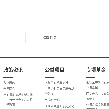
返回列表
政策资讯
公益项目
专项基金
时政要闻
大骨节病公益项目
创新医学研究发
专项基金
全国两会
中国企业实施走出去战
略论坛
向日葵人才培养
学习贯彻习近平新时代
项基金
中国特色社会主义思想
宝坻医学论坛
主题教育
丝绸之路文化教
《回到敦煌》系列文化