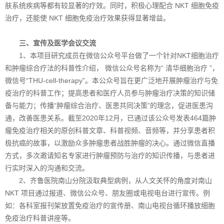
肤系统疾病等都有较显著的疗效。同时，积极心理配合 NKT 细胞免疫
治疗，还能使 NKT 细胞免疫治疗效果获得显著增益。
三、宣传及医学会议交流
1、本项目研究成员在微信公众号平台做了一个针对NKT细胞治疗
和肿瘤综合疗法的科普性介绍， 微信公众号名称为“ 清华细胞治疗 ”，
微信号“THU-cell-therapy”。本公众号旨在更广泛地开展肿瘤治疗与免
疫治疗的科普工作；提高患者和医疗人员参与肿瘤治疗决策的知识储
备与能力；传播“肿瘤综合治疗、医患共同决策”的理念，促进医患沟
通，改善医患关系。截至2020年12月，已通过该公众号发表464篇肿
瘤免疫治疗相关的原创科普文章、科普视频、音频等，并分享患者积
极抗癌的故事，以激励众多肿瘤患者战胜肿瘤的决心。通过微信直播
方式，多次邀请知名专家进行肿瘤预防与治疗的知识传播，与患者进
行实时深入的沟通和交流。
2、齐鲁医院南山分院汲取典型病例，从人文关怀的角度对南山
NKT 项目通过报道、微信公众号、朋友圈或电视电台进行宣传。例
如：各科室报刊架放置免疫治疗的宣传册、南山电视台循环播放细胞
免疫治疗科普讲座等。