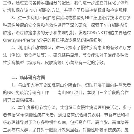
工作，通过尝试各种添加组分的配伍，我们进一步建立并优化了体外
扩增和保存该 NKT 细胞的方法，并建立了质量控制标准和检定规程。
3、进一步利用不同肿瘤实验动物模型对NKT细胞治疗技术治疗多
种恶性肿瘤的安全性和有效性进行了深入研究，探索了NKT细胞杀伤
肿瘤，治疗肿瘤患者的分子和生理机制，发现CD8+NKT细胞主要通过
Granzyme/Perforin介导的颗粒释放途径杀伤肿瘤细胞。
4、利用实验动物模型，进一步探索了慢性疾病患者的有效治疗方
法（例如：节食疗法等），研究结果显示，节食疗法对于治疗多种慢
性疾病模型（糖尿病、皮肤病等）小鼠都有一定的疗效。
二、临床研究方面
1、与山东大学齐鲁医院南山分院合作，资助开展了面向肿瘤患者
的NKT免疫治疗研究工作——南山NKT项目，本项目三个阶段的合作
研究已圆满结束。
2、本年度采用节食疗法，共组织四次慢性病调理相关活动，参与
者包括60余例慢性疾病患者。通过临床试验研究表明，节食疗法和积
极心理辅导对于治疗多种慢性疾病，包括高血压、高血脂、高血糖等
三高疾病人群，尤其对于脂肪肝效果显著。对慢性呼吸系统疾病、皮