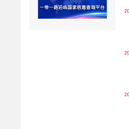
2
2
2