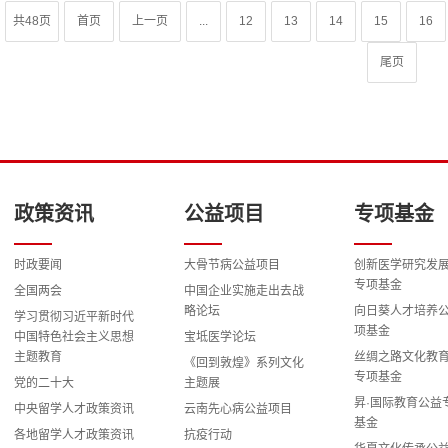
共48页
首页
上一页
...
12
13
14
15
16
尾页
政策资讯
公益项目
专项基金
时政要闻
大骨节病公益项目
创新医学研究发
专项基金
全国两会
中国企业实施走出去战
略论坛
向日葵人才培养
学习贯彻习近平新时代
项基金
中国特色社会主义思想
宝坻医学论坛
主题教育
丝绸之路文化教
《回到敦煌》系列文化
专项基金
党的二十大
主题展
昇·国际教育公益
中央留学人才政策资讯
云南先心病公益项目
基金
各地留学人才政策资讯
抗疫行动