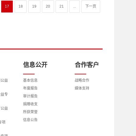
17
18
19
20
21
...
下一页
信息公开
合作客户
展公益
基本信息
战略合作
年度报告
媒体支持
公益专
审计报告
捐赠收支
育公益
所获荣誉
信息公告
专项