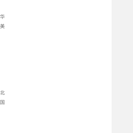
治华
5美
7北
美国