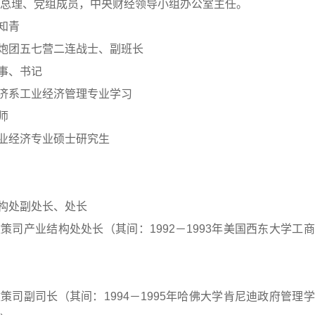
理、党组成员，中央财经领导小组办公室主任。
知青
高炮团五七营二连战士、副班长
干事、书记
经济系工业经济管理专业学习
师
工业经济专业硕士研究生
结构处副处长、处长
策司产业结构处处长（其间：1992－1993年美国西东大学工
策司副司长（其间：1994－1995年哈佛大学肯尼迪政府管理