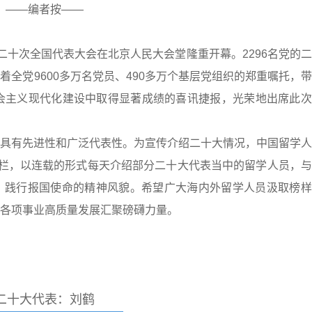
——编者按——
党第二十次全国代表大会在北京人民大会堂隆重开幕。2296名党的
全党9600多万名党员、490多万个基层党组织的郑重嘱托，
会主义现代化建设中取得显著成绩的喜讯捷报，光荣地出席此次
具有先进性和广泛代表性。为宣传介绍二十大情况，中国留学人
专栏，以连载的形式每天介绍部分二十大代表当中的留学人员，
、践行报国使命的精神风貌。希望广大海内外留学人员汲取榜样
各项事业高质量发展汇聚磅礴力量。
二十大代表：刘鹤