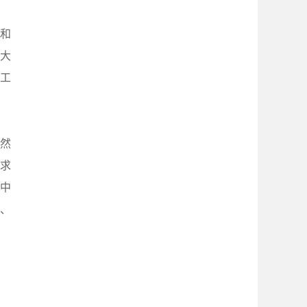
和
和大
工
然
求
中
、