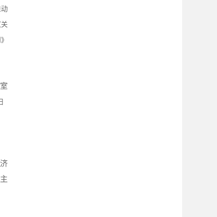
推动
《关
知》
室
日
济
主