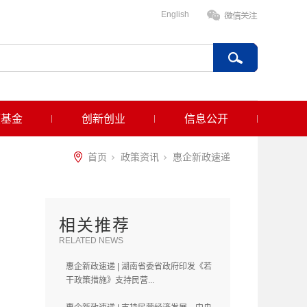
English
项基金
创新创业
信息公开
首页
政策资讯
惠企新政速递
相关推荐
RELATED NEWS
惠企新政速递 | 湖南省委省政府印发《若
干政策措施》支持民营...