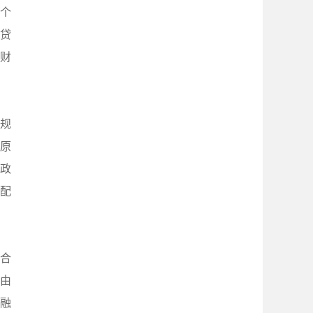
含个
贷
市财
规
率原
励政
配
综合
由
融