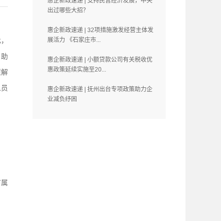
惠企新政速递 | 支持民营经济发展，中央
出过哪些大招？
惠企新政速递 | 32项措施激发经营主体发
此，
展活力 《石家庄市...
，助
惠企新政速递 | 小额贷款公司有关税收优
惠政策延续实施至20...
策解
人员
惠企新政速递 | 抚州出台专项政策助力企
业减负纾困
市属