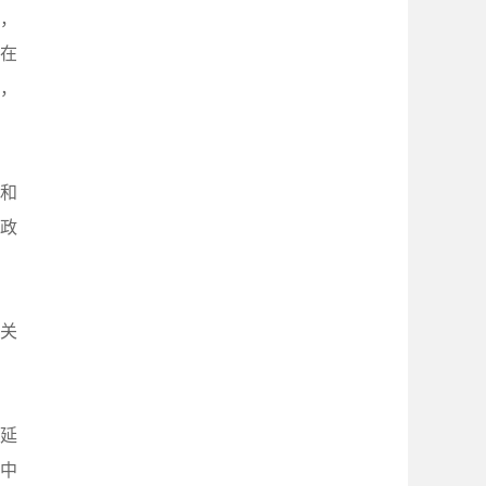
，
%在
头，
业和
政
关
延
金中