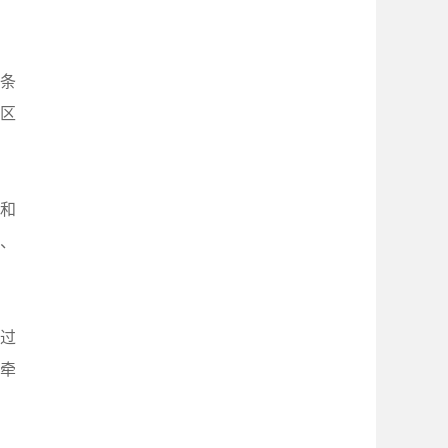
条
区
业和
）、
超过
局牵