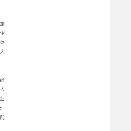
、旅
企
个体
市人
经
租人
业
理
配