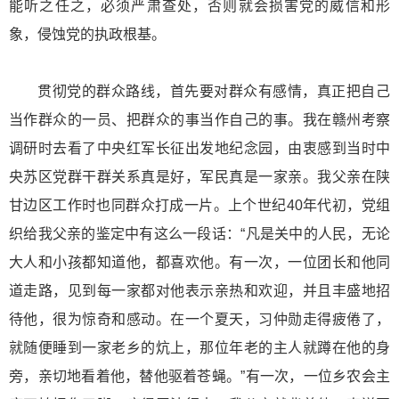
能听之任之，必须严肃查处，否则就会损害党的威信和形
象，侵蚀党的执政根基。
贯彻党的群众路线，首先要对群众有感情，真正把自己
当作群众的一员、把群众的事当作自己的事。我在赣州考察
调研时去看了中央红军长征出发地纪念园，由衷感到当时中
央苏区党群干群关系真是好，军民真是一家亲。我父亲在陕
甘边区工作时也同群众打成一片。上个世纪40年代初，党组
织给我父亲的鉴定中有这么一段话：“凡是关中的人民，无论
大人和小孩都知道他，都喜欢他。有一次，一位团长和他同
道走路，见到每一家都对他表示亲热和欢迎，并且丰盛地招
待他，很为惊奇和感动。在一个夏天，习仲勋走得疲倦了，
就随便睡到一家老乡的炕上，那位年老的主人就蹲在他的身
旁，亲切地看着他，替他驱着苍蝇。”有一次，一位乡农会主