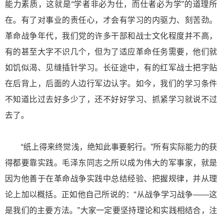
能力素质，这就是“学者非必为仕，而仕者必为学”的道理所
在。有了对事业的责任心，才会有学习的内驱力、刻苦劲。
革命战争年代，我们党的许多干部和战士文化程度并不高，
有的甚至大字不识几个，但为了适应革命任务需要，他们就
如饥似渴、见缝插针学习。长征途中，有的红军战士把字贴
在后背上，后面的人边行军边认字。如今，我们的学习条件
不知道比过去好多少了，还不好好学习、抓紧学习就说不过
去了。
“纸上得来终觉浅，绝知此事要躬行。”所有实际能力的获
得都要靠实践。毛泽东同志之所以成为伟大的军事家，就是
因为他善于在革命战争实践中总结经验、把握规律，并从理
论上加以概括。正如他自己所说的：“从战争学习战争——这
是我们的主要方法。”大家一定要坚持理论和实践相结合，注