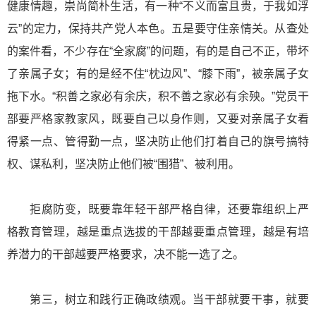
健康情趣，崇尚简朴生活，有一种“不义而富且贵，于我如浮
云”的定力，保持共产党人本色。五是要守住亲情关。从查处
的案件看，不少存在“全家腐”的问题，有的是自己不正，带坏
了亲属子女；有的是经不住“枕边风”、“膝下雨”，被亲属子女
拖下水。“积善之家必有余庆，积不善之家必有余殃。”党员干
部要严格家教家风，既要自己以身作则，又要对亲属子女看
得紧一点、管得勤一点，坚决防止他们打着自己的旗号搞特
权、谋私利，坚决防止他们被“围猎”、被利用。
拒腐防变，既要靠年轻干部严格自律，还要靠组织上严
格教育管理，越是重点选拔的干部越要重点管理，越是有培
养潜力的干部越要严格要求，决不能一选了之。
第三，树立和践行正确政绩观。当干部就要干事，就要