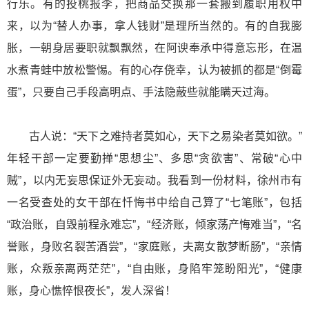
行乐。有的投桃报李，把商品交换那一套搬到履职用权中
来，以为“替人办事，拿人钱财”是理所当然的。有的自我膨
胀，一朝身居要职就飘飘然，在阿谀奉承中得意忘形，在温
水煮青蛙中放松警惕。有的心存侥幸，认为被抓的都是“倒霉
蛋”，只要自己手段高明点、手法隐蔽些就能瞒天过海。
古人说：“天下之难持者莫如心，天下之易染者莫如欲。”
年轻干部一定要勤掸“思想尘”、多思“贪欲害”、常破“心中
贼”，以内无妄思保证外无妄动。我看到一份材料，徐州市有
一名受查处的女干部在忏悔书中给自己算了“七笔账”，包括
“政治账，自毁前程永难忘”，“经济账，倾家荡产悔难当”，“名
誉账，身败名裂苦酒尝”，“家庭账，夫离女散梦断肠”，“亲情
账，众叛亲离两茫茫”，“自由账，身陷牢笼盼阳光”，“健康
账，身心憔悴恨夜长”，发人深省！