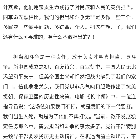
计其数，他们用宝贵生命践行了对民族和人民的英勇担当。
同革命先烈相比，我们的担当和斗争无非是多做一些工作，
多解决一些棘手问题，多得罪几个人。把这些想开了，我们
还有什么可畏难的，有什么不敢担当的？！
担当和斗争是一种责任，敢于负责才叫真担当、真斗
争。新中国成立之初，百废待兴，百业待举，中国人民无比
渴望和平安宁，但美帝国主义却悍然把战火烧到了我们的家
门口。值此危急关头，我们党以非凡气魄和胆略作出了抗美
援朝、保家卫国的历史性决策。电影《长津湖》中，一位连
指导员说：“这场仗如果我们不打，就是我们的下一代要打。
我们出生入死，就是为了他们不再打仗。”当前，改革发展稳
定任务那么重，需要担当和斗争的事太多了。党员干部特别
是领导干部要发扬历史主动精神，在机遇面前主动出击，不