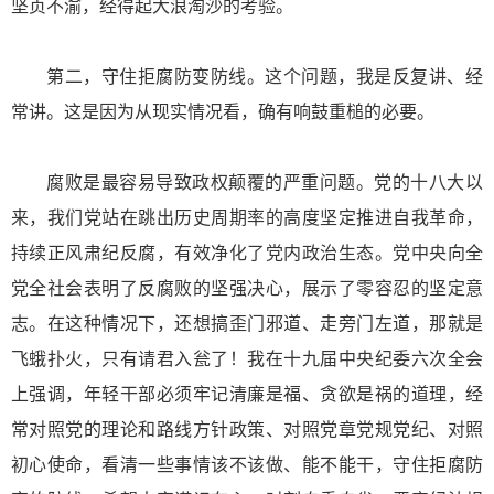
坚贞不渝，经得起大浪淘沙的考验。
第二，守住拒腐防变防线。这个问题，我是反复讲、经
常讲。这是因为从现实情况看，确有响鼓重槌的必要。
腐败是最容易导致政权颠覆的严重问题。党的十八大以
来，我们党站在跳出历史周期率的高度坚定推进自我革命，
持续正风肃纪反腐，有效净化了党内政治生态。党中央向全
党全社会表明了反腐败的坚强决心，展示了零容忍的坚定意
志。在这种情况下，还想搞歪门邪道、走旁门左道，那就是
飞蛾扑火，只有请君入瓮了！我在十九届中央纪委六次全会
上强调，年轻干部必须牢记清廉是福、贪欲是祸的道理，经
常对照党的理论和路线方针政策、对照党章党规党纪、对照
初心使命，看清一些事情该不该做、能不能干，守住拒腐防