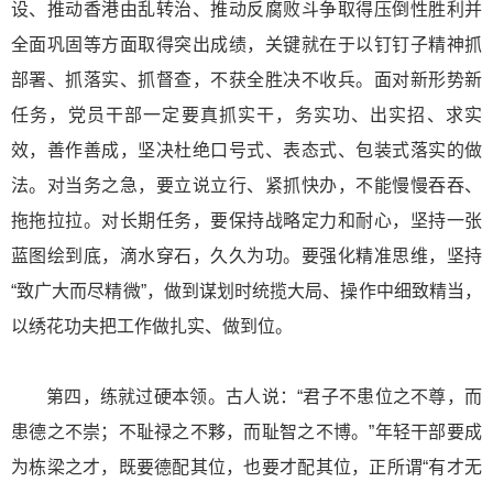
设、推动香港由乱转治、推动反腐败斗争取得压倒性胜利并
全面巩固等方面取得突出成绩，关键就在于以钉钉子精神抓
部署、抓落实、抓督查，不获全胜决不收兵。面对新形势新
任务，党员干部一定要真抓实干，务实功、出实招、求实
效，善作善成，坚决杜绝口号式、表态式、包装式落实的做
法。对当务之急，要立说立行、紧抓快办，不能慢慢吞吞、
拖拖拉拉。对长期任务，要保持战略定力和耐心，坚持一张
蓝图绘到底，滴水穿石，久久为功。要强化精准思维，坚持
“致广大而尽精微”，做到谋划时统揽大局、操作中细致精当，
以绣花功夫把工作做扎实、做到位。
第四，练就过硬本领。古人说：“君子不患位之不尊，而
患德之不崇；不耻禄之不夥，而耻智之不博。”年轻干部要成
为栋梁之才，既要德配其位，也要才配其位，正所谓“有才无