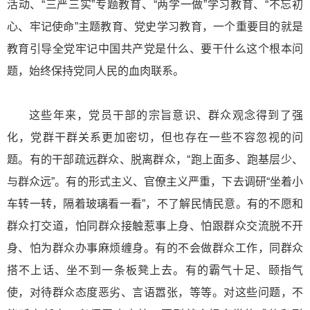
活动、“三严三实”专题教育、“两学一做”学习教育、“不忘初
心、牢记使命”主题教育、党史学习教育，一个重要目的就是
教育引导全党牢记中国共产党是什么、要干什么这个根本问
题，始终保持党同人民的血肉联系。
这些年来，党员干部的宗旨意识、群众观念得到了强
化，党群干群关系更加密切，但也存在一些不容忽视的问
题。有的干部疏远群众、脱离群众，“跑上面多、跑基层少、
与群众远”。有的形式主义、官僚主义严重，下去调研“坐着小
车转一转，隔着玻璃看一看”，不了解民情民意。有的不愿和
群众打交道，怕同群众接触惹事上身、怕跟群众交流脱不开
身、怕为群众办事麻烦缠身。有的不会做群众工作，同群众
搭不上话、坐不到一条板凳上去。有的霸气十足、颐指气
使，对待群众态度恶劣、言语嚣张，等等。对这些问题，不