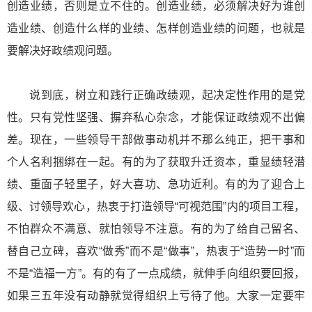
创造业绩，否则是立不住的。创造业绩，必须解决好为谁创
造业绩、创造什么样的业绩、怎样创造业绩的问题，也就是
要解决好政绩观问题。
说到底，树立和践行正确政绩观，起决定性作用的是党
性。只有党性坚强、摒弃私心杂念，才能保证政绩观不出偏
差。现在，一些领导干部做事动机并不那么纯正，把干事和
个人名利捆绑在一起。有的为了获取升迁资本，重显绩轻潜
绩、重面子轻里子，好大喜功、急功近利。有的为了迎合上
级、讨领导欢心，热衷于打造领导“可视范围”内的项目工程，
不怕群众不满意、就怕领导不注意。有的为了给自己留名、
替自己立碑，喜欢“做秀”而不是“做事”，热衷于“造势一时”而
不是“造福一方”。有的有了一点成绩，就伸手向组织要回报，
如果三五年没有动静就觉得组织上亏待了他。大家一定要牢