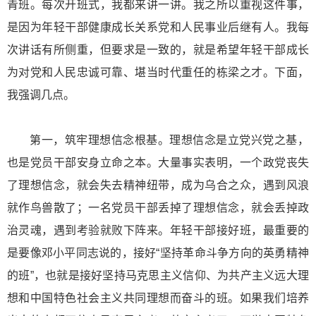
青班。每次开班式，我都来讲一讲。我之所以重视这件事，
是因为年轻干部健康成长关系党和人民事业后继有人。我每
次讲话有所侧重，但要求是一致的，就是希望年轻干部成长
为对党和人民忠诚可靠、堪当时代重任的栋梁之才。下面，
我强调几点。
第一，筑牢理想信念根基。理想信念是立党兴党之基，
也是党员干部安身立命之本。大量事实表明，一个政党丧失
了理想信念，就会失去精神纽带，成为乌合之众，遇到风浪
就作鸟兽散了；一名党员干部丢掉了理想信念，就会丢掉政
治灵魂，遇到考验就败下阵来。年轻干部接好班，最重要的
是要像邓小平同志说的，接好“坚持革命斗争方向的英勇精神
的班”，也就是接好坚持马克思主义信仰、为共产主义远大理
想和中国特色社会主义共同理想而奋斗的班。如果我们培养