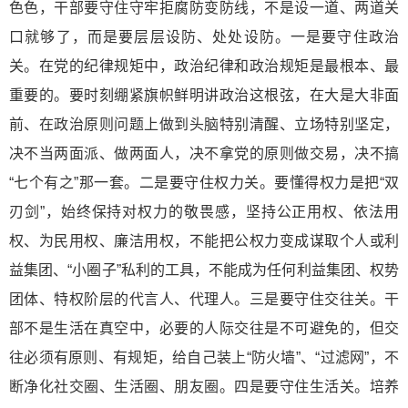
色色，干部要守住守牢拒腐防变防线，不是设一道、两道关
口就够了，而是要层层设防、处处设防。一是要守住政治
关。在党的纪律规矩中，政治纪律和政治规矩是最根本、最
重要的。要时刻绷紧旗帜鲜明讲政治这根弦，在大是大非面
前、在政治原则问题上做到头脑特别清醒、立场特别坚定，
决不当两面派、做两面人，决不拿党的原则做交易，决不搞
“七个有之”那一套。二是要守住权力关。要懂得权力是把“双
刃剑”，始终保持对权力的敬畏感，坚持公正用权、依法用
权、为民用权、廉洁用权，不能把公权力变成谋取个人或利
益集团、“小圈子”私利的工具，不能成为任何利益集团、权势
团体、特权阶层的代言人、代理人。三是要守住交往关。干
部不是生活在真空中，必要的人际交往是不可避免的，但交
往必须有原则、有规矩，给自己装上“防火墙”、“过滤网”，不
断净化社交圈、生活圈、朋友圈。四是要守住生活关。培养