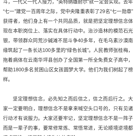
斗，一代又一代人接力，“英特纳雄耐尔”就一定会实现。去年
“七一”建党一百周年之际，党中央隆重表彰了29名“七一勋章”
获得者，他们身上有一个共同品质，就是把坚定理想信念体
现在本职岗位上、落实在具体行动中。治沙造林的模范石光
银，带领群众同荒沙碱滩不屈斗争40多年，在毛乌素沙漠南
缘筑起了一条长达100多里的“绿色长城”。人民教师张桂梅，
拖着病体在云南华坪县创办了全国第一所全免费女子高中，
帮助1800多名贫困山区女孩圆梦大学。他们为我们树起了榜
样。
坚定理想信念，必先知之而后信之，信之而后行之。大
家一定要明白，理想信念不是拿来喊空头口号的，只有见诸
行动才有说服力。大家还要牢记，坚定理想信念不是一阵子
而是一辈子的事，要常修常炼、常悟常进，无论顺境逆境都