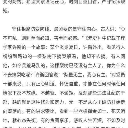
变的防线。希望大家谨记在心，时刻自重自省，严守纪法规
矩。
守住拒腐防变防线，最紧要的是守住内心。古人讲：“心
不可乱，则利至而必知，害至而必察。”《元史》中记载了理
学家许衡的一个故事：某个炎炎夏日，许衡外出，看见行人
纷纷到路边的一棵梨树下摘梨解渴，他却不去摘。有人问
他，如今兵荒马乱的，这棵梨树已经没有主人了，你为什么
不去摘梨吃呢？许衡回答说：“梨虽无主，我心有主。”对党员
干部来说，只有正心明道、怀德自重，才能在任何时候任何
情况下都不放纵、不越轨、不逾矩。反观那些违法乱纪的干
部，缺的就是这种修为和定力，无一不是从心里破防开始走
向堕落的。有的讲求攀比，看到一些老板挥金如土、花天酒
地，就心态失衡。有的贪图享乐，感叹人生苦短，不如及时