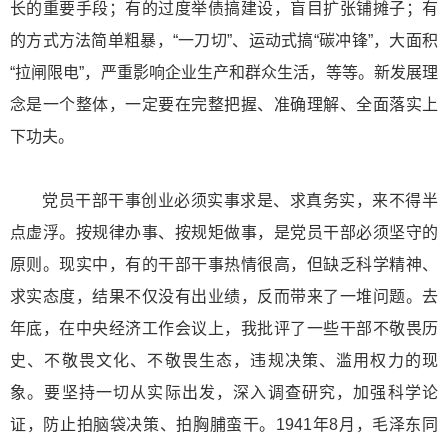
长的重要手段；有的过度举债搞建设，盲目扩张铺摊子；有
的方式方法简单粗暴，“一刀切”、运动式搞“碳冲锋”，大面积
“拉闸限电”，严重影响企业生产和群众生活，等等。新发展理
念是一个整体，一定要在完整把握、准确理解、全面落实上
下功夫。
党员干部干事创业必须实事求是、求真务实，来不得半
点虚浮。按规律办事、按规矩做事，是党员干部必须坚守的
原则。现实中，有的干部干事热情很高，但缺乏科学精神、
求实态度，结果不仅没有出业绩，反而带来了一堆问题。去
年底，在中央经济工作会议上，我批评了一些干部不敬畏历
史、不敬畏文化、不敬畏生态，违规决策、滥用权力的现
象。要坚持一切从实际出发，深入调查研究，加强科学论
证，防止拍脑袋决策、拍胸脯蛮干。1941年8月，毛泽东同