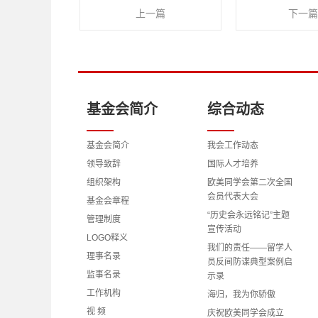
上一篇
下一篇
基金会简介
综合动态
基金会简介
我会工作动态
领导致辞
国际人才培养
组织架构
欧美同学会第二次全国
会员代表大会
基金会章程
“历史会永远铭记”主题
管理制度
宣传活动
LOGO释义
我们的责任——留学人
理事名录
员反间防谍典型案例启
监事名录
示录
工作机构
海归，我为你骄傲
视 频
庆祝欧美同学会成立