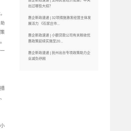
惠企新政速递 | 支持民营经济发展，中央
出过哪些大招？
此，
惠企新政速递 | 32项措施激发经营主体发
，助
展活力 《石家庄市...
策
惠企新政速递 | 小额贷款公司有关税收优
。
惠政策延续实施至20...
一
惠企新政速递 | 抚州出台专项政策助力企
业减负纾困
核措
)、
小