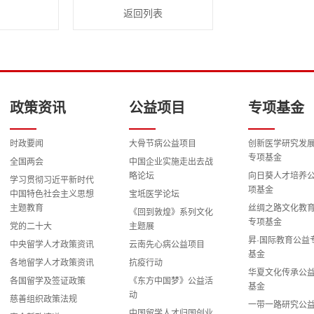
返回列表
政策资讯
公益项目
专项基金
时政要闻
大骨节病公益项目
创新医学研究发
专项基金
全国两会
中国企业实施走出去战
略论坛
向日葵人才培养
学习贯彻习近平新时代
项基金
中国特色社会主义思想
宝坻医学论坛
主题教育
丝绸之路文化教
《回到敦煌》系列文化
专项基金
党的二十大
主题展
昇·国际教育公益
中央留学人才政策资讯
云南先心病公益项目
基金
各地留学人才政策资讯
抗疫行动
华夏文化传承公
各国留学及签证政策
《东方中国梦》公益活
基金
动
慈善组织政策法规
一带一路研究公
中国留学人才归国创业