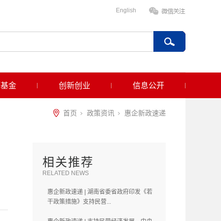
English
项基金
创新创业
信息公开
首页
政策资讯
惠企新政速递
相关推荐
RELATED NEWS
惠企新政速递 | 湖南省委省政府印发《若
干政策措施》支持民营...