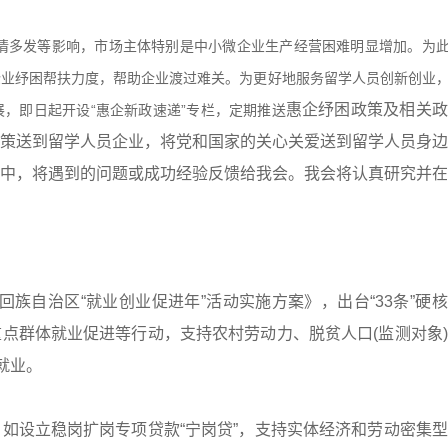
情多发等影响，市场主体特别是中小微企业生产经营困难明显增加。为
企业纾困帮扶力度，帮助企业渡过难关。为更好地服务留学人员创新创业
惠企纾困政策及相关政
，即日起开设“惠企新政速递”专栏，定期推送
策送到留学人员企业，将党和国家的关心关爱送到留学人员身边
中，将遇到的问题或成功经验反馈给我会。我会将认真研究并在
族自治区“就业创业促进年”活动实施方案》，出台“33条”硬
点群体就业促进等行动，支持农村劳动力、脱贫人口(监测对象
就业。
设立稳岗扩岗专项贷款“宁岗贷”，支持实体经济和劳动密集型