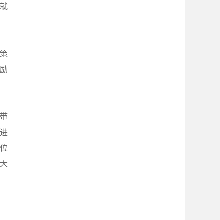
就
策
励
带
推进
岗位
大