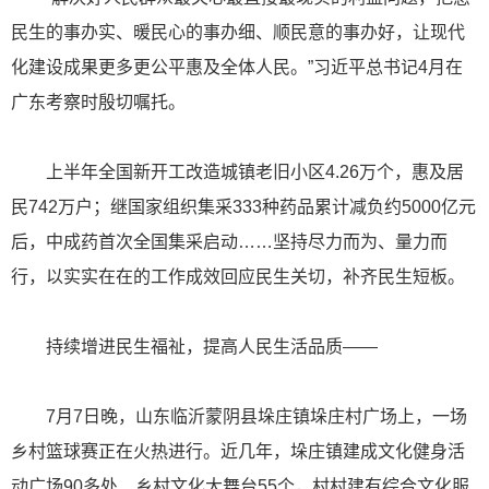
民生的事办实、暖民心的事办细、顺民意的事办好，让现代
化建设成果更多更公平惠及全体人民。”习近平总书记4月在
广东考察时殷切嘱托。
上半年全国新开工改造城镇老旧小区4.26万个，惠及居
民742万户；继国家组织集采333种药品累计减负约5000亿元
后，中成药首次全国集采启动……坚持尽力而为、量力而
行，以实实在在的工作成效回应民生关切，补齐民生短板。
持续增进民生福祉，提高人民生活品质——
7月7日晚，山东临沂蒙阴县垛庄镇垛庄村广场上，一场
乡村篮球赛正在火热进行。近几年，垛庄镇建成文化健身活
动广场90多处、乡村文化大舞台55个，村村建有综合文化服