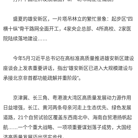
盛夏的雄安新区，一片塔吊林立的繁忙景象：起步区“四
横十纵”骨干路网全面开工，4家央企总部、4所高校、2家医
院陆续落地建设……
今年5月习近平总书记在高标准高质量推进雄安新区建设
座谈会上发表重要讲话，指出“雄安新区已进入大规模建设与
承接北京非首都功能疏解并重阶段”。
京津冀、长三角、粤港澳大湾区高质量发展动力源作用
日益增强，长江、黄河两条母亲河走上生态优先、绿色发展
道路，21个自贸试验区覆盖东西南北中、海南自贸港扬帆起
航……一个个重大战略、一项项重要谋划落子成势，大国经
济高质量发展迈出坚实步伐。