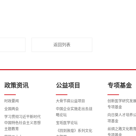
返回列表
政策资讯
公益项目
专项基金
时政要闻
大骨节病公益项目
创新医学研究发
专项基金
全国两会
中国企业实施走出去战
略论坛
向日葵人才培养
学习贯彻习近平新时代
项基金
中国特色社会主义思想
宝坻医学论坛
主题教育
丝绸之路文化教
《回到敦煌》系列文化
专项基金