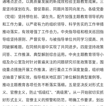
通堵点淤点，以高质量发展的新成效检验主题教育成果。三
是坚持谋划在先、督促靠前、同题共答同向发力。各级党委
（党组）坚持想在前、谋在先，配齐加强主题教育领导机构
和工作力量，以严密有力的组织领导、科学务实的工作举措
推动落实，有效增强了工作合力。中央指导组和相关巡回指
导组坚持原则、严督实导，与被指导单位共同学习提高、共
同破解难题，在同频共振中实现了共同进步。四是坚持政策
问答、工作推演、典型解剖综合运用。中央主题教育领导小
组及办公室及时针对普遍关注的问题研究印发政策答复，围
绕重点措施开展工作推演，进行重点工作深度复盘，组织暗
访抽查了解实效，指导相关地区部门单位解剖典型案例等，
推动主题教育各项任务不断落实落细。五是坚决反对形式主
义、官僚主义，防止“低级红”、“高级黑”。从一开始就切实抓
好形式主义、官僚主义的预警和防范，明确工作要求，划出