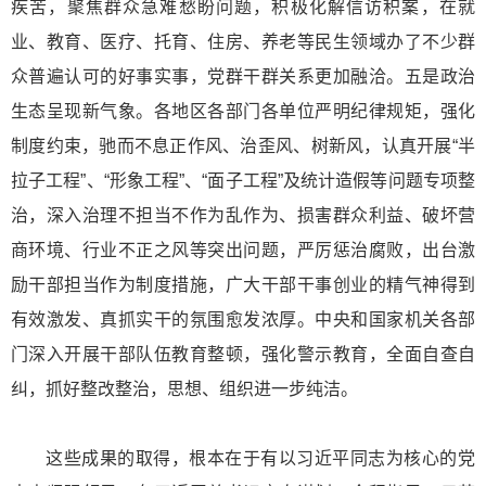
疾苦，聚焦群众急难愁盼问题，积极化解信访积案，在就
业、教育、医疗、托育、住房、养老等民生领域办了不少群
众普遍认可的好事实事，党群干群关系更加融洽。五是政治
生态呈现新气象。各地区各部门各单位严明纪律规矩，强化
制度约束，驰而不息正作风、治歪风、树新风，认真开展“半
拉子工程”、“形象工程”、“面子工程”及统计造假等问题专项整
治，深入治理不担当不作为乱作为、损害群众利益、破坏营
商环境、行业不正之风等突出问题，严厉惩治腐败，出台激
励干部担当作为制度措施，广大干部干事创业的精气神得到
有效激发、真抓实干的氛围愈发浓厚。中央和国家机关各部
门深入开展干部队伍教育整顿，强化警示教育，全面自查自
纠，抓好整改整治，思想、组织进一步纯洁。
这些成果的取得，根本在于有以习近平同志为核心的党