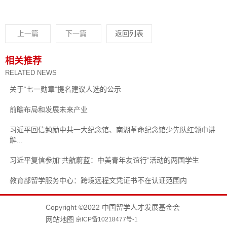
上一篇
下一篇
返回列表
相关推荐
RELATED NEWS
关于“七一勋章”提名建议人选的公示
前瞻布局和发展未来产业
习近平回信勉励中共一大纪念馆、南湖革命纪念馆少先队红领巾讲
解...
习近平复信参加“共航蔚蓝：中美青年友谊行”活动的两国学生
教育部留学服务中心：跨境远程文凭证书不在认证范围内
Copyright ©2022 中国留学人才发展基金会
网站地图
京ICP备10218477号-1