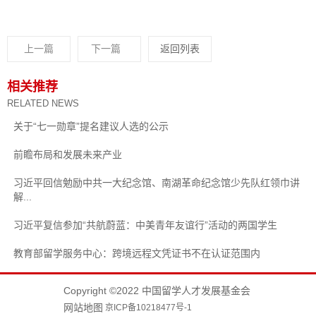
上一篇
下一篇
返回列表
相关推荐
RELATED NEWS
关于“七一勋章”提名建议人选的公示
前瞻布局和发展未来产业
习近平回信勉励中共一大纪念馆、南湖革命纪念馆少先队红领巾讲
解...
习近平复信参加“共航蔚蓝：中美青年友谊行”活动的两国学生
教育部留学服务中心：跨境远程文凭证书不在认证范围内
Copyright ©2022 中国留学人才发展基金会
网站地图
京ICP备10218477号-1