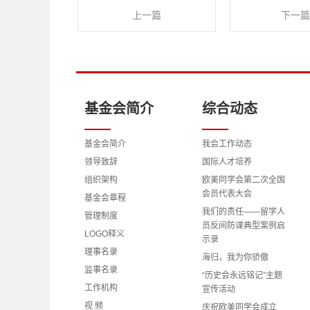
上一篇
下一篇
基金会简介
综合动态
基金会简介
我会工作动态
领导致辞
国际人才培养
组织架构
欧美同学会第二次全国
会员代表大会
基金会章程
我们的责任——留学人
管理制度
员反间防谍典型案例启
LOGO释义
示录
理事名录
海归，我为你骄傲
监事名录
“历史会永远铭记”主题
工作机构
宣传活动
视 频
庆祝欧美同学会成立