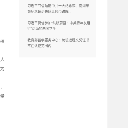
习近平回信勉励中共一大纪念馆、南湖革
命纪念馆少先队红领巾讲解...
习近平复信参加“共航蔚蓝：中美青年友谊
行”活动的两国学生
教育部留学服务中心：跨境远程文凭证书
校
不在认证范围内
人
为
日，
量