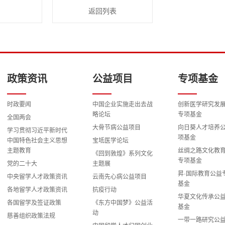
返回列表
政策资讯
公益项目
专项基金
时政要闻
中国企业实施走出去战
创新医学研究发
略论坛
专项基金
全国两会
大骨节病公益项目
向日葵人才培养
学习贯彻习近平新时代
项基金
中国特色社会主义思想
宝坻医学论坛
主题教育
丝绸之路文化教
《回到敦煌》系列文化
专项基金
党的二十大
主题展
昇·国际教育公益
中央留学人才政策资讯
云南先心病公益项目
基金
各地留学人才政策资讯
抗疫行动
华夏文化传承公
各国留学及签证政策
《东方中国梦》公益活
基金
动
慈善组织政策法规
一带一路研究公