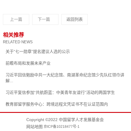
上一篇
下一篇
返回列表
相关推荐
RELATED NEWS
关于“七一勋章”提名建议人选的公示
前瞻布局和发展未来产业
习近平回信勉励中共一大纪念馆、南湖革命纪念馆少先队红领巾讲
解...
习近平复信参加“共航蔚蓝：中美青年友谊行”活动的两国学生
教育部留学服务中心：跨境远程文凭证书不在认证范围内
Copyright ©2022 中国留学人才发展基金会
网站地图
京ICP备10218477号-1