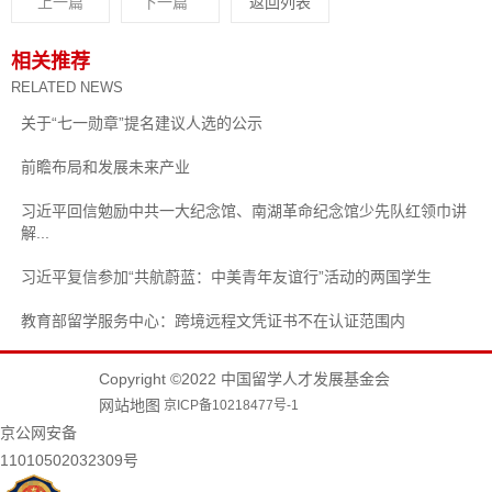
上一篇
下一篇
返回列表
相关推荐
RELATED NEWS
关于“七一勋章”提名建议人选的公示
前瞻布局和发展未来产业
习近平回信勉励中共一大纪念馆、南湖革命纪念馆少先队红领巾讲
解...
习近平复信参加“共航蔚蓝：中美青年友谊行”活动的两国学生
教育部留学服务中心：跨境远程文凭证书不在认证范围内
Copyright ©2022 中国留学人才发展基金会
网站地图
京ICP备10218477号-1
京公网安备
11010502032309号