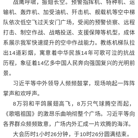
战鹰呼啸，振翅长空。预警指挥机、特种机、运
输机、轰炸机、加受油机、歼击机、舰载机等空中梯
队依次低空飞过天安门广场，受阅的预警侦察、远程
打击、制空作战、战略投送、支援保障等机型，成体
系展示我军快速提升的空中作战能力。教练机梯队拉
出14道彩烟，寓意着中华民族14年可歌可泣的抗战
历程，象征着14亿多中国人民奔向强国复兴的光明前
景。
习近平等中外领导人频频鼓掌，现场响起一阵阵
掌声和欢呼声。
8万羽和平鸽展翅高飞，8万只气球腾空而起，
《歌唱祖国》的激昂乐曲响彻整个广场。习近平等向
各界群众频频致意，广场内外汇成一片欢腾的海洋。
大会历时1小时26分钟，于10时26分圆满结束。