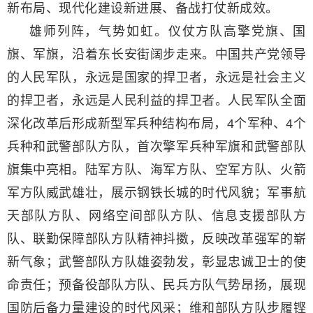
新布局、现代化建设新进展、备战打仗新成效。
雄师列阵，气势如虹。仪仗方队高擎党旗、国
旗、军旗，沿着东长安街阔步走来。中国共产党领导
的人民军队，永远是国家的捍卫者，永远是社会主义
的捍卫者，永远是人民利益的捍卫者。人民军队全面
深化改革后形成新型军兵种结构布局，4个军种、4个
兵种和武警部队方队，首次擎军兵种军旗和武警部队
旗集中亮相。陆军方队、海军方队、空军方队、火箭
军方队威武雄壮，展示钢铁长城的时代风貌；军事航
天部队方队、网络空间部队方队、信息支援部队方
队、联勤保障部队方队精神抖擞，反映改革强军的崭
新气象；武警部队方队雄姿勃发，彰显忠诚卫士的使
命责任；预备役部队方队、民兵方队气势昂扬，展现
国防后备力量建设的时代风采；维和部队方队步履铿