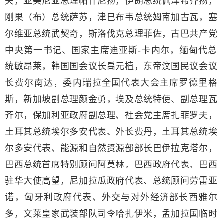
夫，亚美尼亚总理帕什尼扬，伊朗总统佩泽希齐扬，
刚果（布）总统萨苏，津巴布韦总统姆南加古瓦，塞
尔维亚总统武契奇，斯洛伐克总理菲佐，古巴共产党
中央第一书记、国家主席迪亚斯-卡内尔，缅甸代总
统敏昂莱，韩国国会议长禹元植，东帝汶国民议会议
长费尔南达，委内瑞拉全国代表大会主席罗德里格
斯，新加坡副总理颜金勇，埃及总统特使、副总理瓦
齐尔，保加利亚政府副总理、社会党主席扎菲罗夫，
土耳其总统埃尔多安代表、外长费丹，土耳其总统埃
尔多安代表、能源和自然资源部部长巴伊拉克塔尔，
巴西总统首席特别顾问阿莫林，巴西政府代表、巴西
驻华大使高望，尼加拉瓜政府代表、总统顾问劳雷亚
诺，匈牙利政府代表、外交与对外经济部长西雅尔
多，文莱皇家武装部队司令哈扎伊米，孟加拉国临时