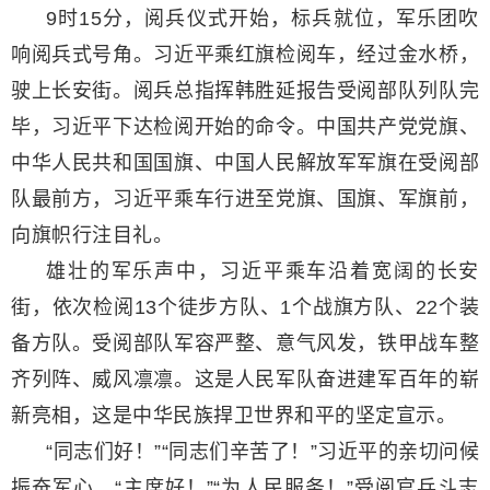
9时15分，阅兵仪式开始，标兵就位，军乐团吹
响阅兵式号角。习近平乘红旗检阅车，经过金水桥，
驶上长安街。阅兵总指挥韩胜延报告受阅部队列队完
毕，习近平下达检阅开始的命令。中国共产党党旗、
中华人民共和国国旗、中国人民解放军军旗在受阅部
队最前方，习近平乘车行进至党旗、国旗、军旗前，
向旗帜行注目礼。
雄壮的军乐声中，习近平乘车沿着宽阔的长安
街，依次检阅13个徒步方队、1个战旗方队、22个装
备方队。受阅部队军容严整、意气风发，铁甲战车整
齐列阵、威风凛凛。这是人民军队奋进建军百年的崭
新亮相，这是中华民族捍卫世界和平的坚定宣示。
“同志们好！”“同志们辛苦了！”习近平的亲切问候
振奋军心。“主席好！”“为人民服务！”受阅官兵斗志