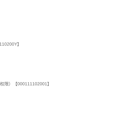
0200Y】
【000111102001】