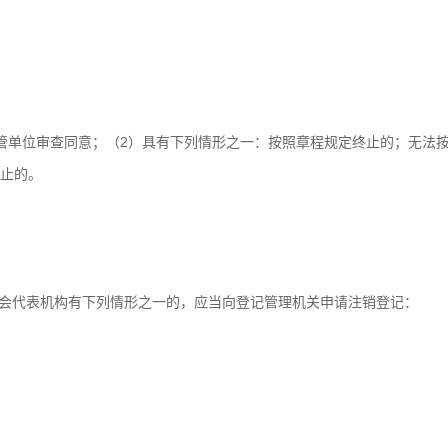
管单位审查同意；（2）具有下列情形之一：按照章程规定终止的；无法
止的。
金会代表机构有下列情形之一的，应当向登记管理机关申请注销登记：