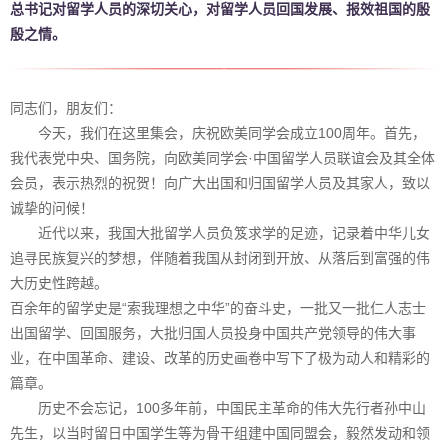
总书记对留学人员的深切关心，对留学人员回国发展、报效祖国的殷
殷之情。
同志们，朋友们：
今天，我们在这里集会，庆祝欧美同学会成立100周年。首先，
我代表党中央、国务院，向欧美同学会·中国留学人员联谊会及其全体
会员，表示热烈的祝贺！向广大出国和归国留学人员及其家人，致以
诚挚的问候！
近代以来，我国大批留学人员负笈求学的足迹，记录着中华儿女
追寻民族复兴的梦想，伴随着我国从封闭到开放、从落后到富强的伟
大历史性跨越。
百余年的留学史是“索我理想之中华”的奋斗史，一批又一批仁人志士
出国留学、回国服务，大批归国人员投身中国共产党领导的伟大事
业，在中国革命、建设、改革的历史画卷中写下了极为动人和精彩的
篇章。
历史不会忘记，100多年前，中国民主革命的伟大先行者孙中山
先生，以当时留日中国学生等为骨干组建中国同盟会，毅然发动和领