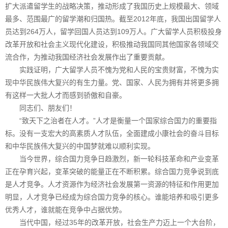
扩大派遣留学生的战略决策，推动形成了我国历史上规模最大、领域
最多、范围最广的留学潮和归国热。截至2012年底，我国出国留学人
员达到264万人，留学回国人员达到109万人。广大留学人员积极投身
改革开放和社会主义现代化建设，积极推动我国同其他国家各领域交
流合作，为推动我国经济社会发展作出了重要贡献。
实践证明，广大留学人员不愧为党和人民的宝贵财富，不愧为实
现中华民族伟大复兴的有生力量。党、国家、人民为拥有并将更多拥
有这样一大批人才而感到骄傲和自豪。
同志们、朋友们！
“致天下之治者在人才。”人才是衡量一个国家综合国力的重要指
标。没有一支宏大的高素质人才队伍，全面建成小康社会的奋斗目标
和中华民族伟大复兴的中国梦就难以顺利实现。
当今世界，综合国力竞争日趋激烈，新一轮科技革命和产业变革
正在孕育兴起，变革突破的能量正在不断积累。综合国力竞争说到底
是人才竞争。人才资源作为经济社会发展第一资源的特征和作用更加
明显，人才竞争已经成为综合国力竞争的核心。谁能培养和吸引更多
优秀人才，谁就能在竞争中占据优势。
当代中国，经过35年的改革开放，社会生产力迈上一个大台阶，