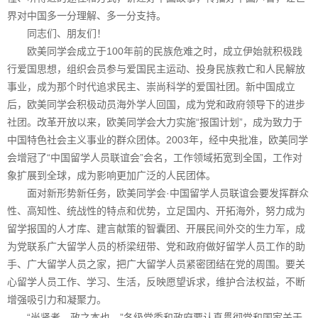
界对中国多一分理解、多一分支持。
同志们、朋友们！
欧美同学会成立于100年前的民族危难之时，成立伊始就积极践
行爱国思想，组织会员参与爱国民主运动、投身民族救亡和人民解放
事业，成为那个时代追求民主、崇尚科学的爱国社团。新中国成立
后，欧美同学会积极动员海外学人回国，成为党和政府领导下的进步
社团。改革开放以来，欧美同学会大力实施“报国计划”，成为致力于
中国特色社会主义事业的群众团体。2003年，经中央批准，欧美同学
会增冠了“中国留学人员联谊会”会名，工作领域拓宽到全国，工作对
象扩展到全球，成为影响更加广泛的人民团体。
面对新形势新任务，欧美同学会·中国留学人员联谊会要发挥群众
性、高知性、统战性的特点和优势，立足国内、开拓海外，努力成为
留学报国的人才库、建言献策的智囊团、开展民间外交的生力军，成
为党联系广大留学人员的桥梁纽带、党和政府做好留学人员工作的助
手、广大留学人员之家，把广大留学人员紧密团结在党的周围。要关
心留学人员工作、学习、生活，反映愿望诉求，维护合法权益，不断
增强吸引力和凝聚力。
“尚贤者，政之本也。”各级党委和政府要认真贯彻党和国家关于