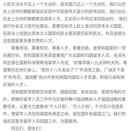
人民生活水平迈上一个大台阶，综合国力迈上一个大台阶，我们比历
史上任何时期都更接近实现中华民族伟大复兴的宏伟目标，我们也比
历史上任何时期都更加渴求人才。正如邓小平同志深刻指出的：“我们
进行社会主义现代化建设，是要在经济上赶上发达的资本主义国家，
在政治上创造比资本主义国家的民主更高更切实的民主，并且造就比
这些国家更多更优秀的人才。”
尊重劳动、尊重知识、尊重人才、尊重创造，是党和国家的一项
长期方针。党和国家历来高度重视广大出国和归国留学人员，毛泽东
同志曾在莫斯科深情寄语留学人员说：“好像早晨八九点钟的太阳，希
望寄托在你们身上。”党的十八大发出了“广开进贤之路，广纳天下英
才”的号召，强调要“充分开发利用国内国际人才资源，积极引进和用
好海外人才”。
党和国家将按照支持留学、鼓励回国、来去自由、发挥作用的方
针，把做好留学人员工作作为实施科教兴国战略和人才强国战略的重
要任务，以更大力度推进“千人计划”、“万人计划”，千方百计创造条
件，使留学人员回到祖国有用武之地，留在国外有报国之门。我们热
诚欢迎更多留学人员回国工作、为国服务。
同志们、朋友们！