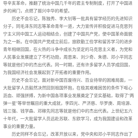
导辛亥革命，推翻了统治中国几千年的君主专制制度，打开了中国进
步的闸门，点燃了振兴中华的希望。
历史不会忘记，陈独秀、李大钊等一批具有留学经历的先进知识
分子，同毛泽东同志等革命青年一道，大力宣传并积极促进马克思列
宁主义同中国工人运动相结合，创建了中国共产党，使中国革命面貌
为之一新。在中国共产党成立前后，旅欧勤工俭学和留苏学习的进步
青年相继回国，在火热的斗争中成长为坚定的马克思主义者，为党和
人民事业发展建立了不朽功勋，周恩来、刘少奇、朱德、邓小平同志
等就是他们中的杰出代表。同一时期，还有许多留学人员学成回国，
为我国经济社会发展起到了开拓者的重要作用。
历史不会忘记，面对新中国百废待兴、百业待举的困难局面，一
大批留学人员毅然决然回到祖国怀抱，在极其艰难困苦的条件下呕心
沥血、顽强拼搏，为新中国各项事业发展奠定了坚实基础，取得了“两
弹一星”等举世瞩目的重大成就，李四光、严济慈、华罗庚、周培源、
钱三强、钱学森、邓稼先同志等就是他们中的杰出代表。上世纪五六
十年代，一大批留学人员远赴苏联、东欧学习，成为我国建设和改革
事业的重要力量。
历史同样不会忘记，改革开放以来，党中央和邓小平同志作出了