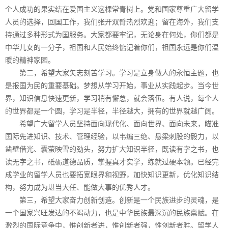
个人成功的果实结在爱国主义这棵常青树上。党和国家尊重广大留学
人员的选择，回国工作，我们张开双臂热烈欢迎；留在海外，我们支
持通过多种形式为国服务。大家都要牢记，无论身在何处，你们都是
中华儿女的一分子，祖国和人民始终惦记着你们，祖国永远是你们温
暖的精神家园。
第二，希望大家矢志刻苦学习。学习是立身做人的永恒主题，也
是报国为民的重要基础。梦想从学习开始，事业从实践起步。当今世
界，知识信息快速更新，学习稍有懈怠，就会落伍。有人说，每个人
的世界都是一个圆，学习是半径，半径越大，拥有的世界就越广阔。
希望广大留学人员坚持面向现代化、面向世界、面向未来，瞄准
国际先进知识、技术、管理经验，以韦编三绝、悬梁刺股的毅力，以
凿壁借光、囊萤映雪的劲头，努力扩大知识半径，既读有字之书，也
读无字之书，砥砺道德品质，掌握真才实学，练就过硬本领。已经完
成学业的留学人员也要拓宽眼界和视野，加快知识更新，优化知识结
构，努力成为堪当大任、能做大事的优秀人才。
第三，希望大家奋力创新创造。创新是一个民族进步的灵魂，是
一个国家兴旺发达的不竭动力，也是中华民族最深沉的民族禀赋。在
激烈的国际竞争中，惟创新者进，惟创新者强，惟创新者胜。留学人