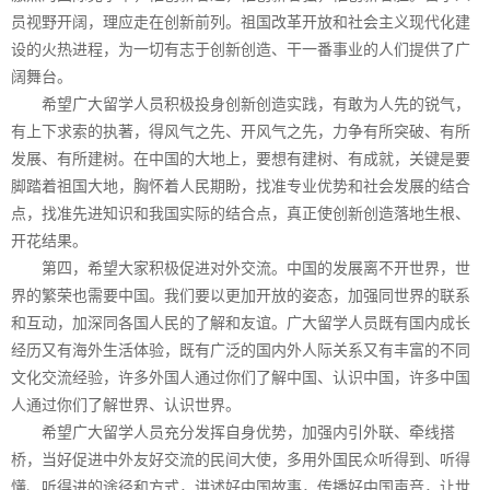
员视野开阔，理应走在创新前列。祖国改革开放和社会主义现代化建
设的火热进程，为一切有志于创新创造、干一番事业的人们提供了广
阔舞台。
希望广大留学人员积极投身创新创造实践，有敢为人先的锐气，
有上下求索的执著，得风气之先、开风气之先，力争有所突破、有所
发展、有所建树。在中国的大地上，要想有建树、有成就，关键是要
脚踏着祖国大地，胸怀着人民期盼，找准专业优势和社会发展的结合
点，找准先进知识和我国实际的结合点，真正使创新创造落地生根、
开花结果。
第四，希望大家积极促进对外交流。中国的发展离不开世界，世
界的繁荣也需要中国。我们要以更加开放的姿态，加强同世界的联系
和互动，加深同各国人民的了解和友谊。广大留学人员既有国内成长
经历又有海外生活体验，既有广泛的国内外人际关系又有丰富的不同
文化交流经验，许多外国人通过你们了解中国、认识中国，许多中国
人通过你们了解世界、认识世界。
希望广大留学人员充分发挥自身优势，加强内引外联、牵线搭
桥，当好促进中外友好交流的民间大使，多用外国民众听得到、听得
懂、听得进的途径和方式，讲述好中国故事，传播好中国声音，让世