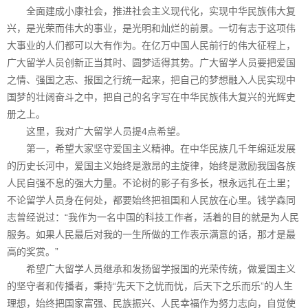
全面建成小康社会，推进社会主义现代化，实现中华民族伟大复
兴，是光荣而伟大的事业，是光明和灿烂的前景。一切有志于这项伟
大事业的人们都可以大有作为。在亿万中国人民前行的伟大征程上，
广大留学人员创新正当其时、圆梦适得其势。广大留学人员要把爱国
之情、强国之志、报国之行统一起来，把自己的梦想融入人民实现中
国梦的壮阔奋斗之中，把自己的名字写在中华民族伟大复兴的光辉史
册之上。
这里，我对广大留学人员提4点希望。
第一，希望大家坚守爱国主义精神。在中华民族几千年绵延发展
的历史长河中，爱国主义始终是激昂的主旋律，始终是激励我国各族
人民自强不息的强大力量。不论树的影子有多长，根永远扎在土里；
不论留学人员身在何处，都要始终把祖国和人民放在心里。钱学森同
志曾经说过：“我作为一名中国的科技工作者，活着的目的就是为人民
服务。如果人民最后对我的一生所做的工作表示满意的话，那才是最
高的奖赏。”
希望广大留学人员继承和发扬留学报国的光荣传统，做爱国主义
的坚守者和传播者，秉持“先天下之忧而忧，后天下之乐而乐”的人生
理想，始终把国家富强、民族振兴、人民幸福作为努力志向，自觉使