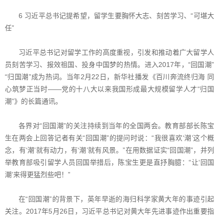
6 习近平总书记提希望，留学生要胸怀大志、刻苦学习、“可堪大
任”
习近平总书记对留学工作的高度重视，引发和推动着广大留学人
员刻苦学习、报效祖国、投身中国梦的热情。进入2017年，“回国潮”
“归国潮”成为热词。当年2月22日，新华社播发《百川奔流终归海 同
心筑梦正当时——党的十八大以来我国形成最大规模留学人才“归国
潮”》的长篇通讯。
各界对“回国潮”的关注持续到当年的全国两会。教育部部长陈宝
生在两会上回答记者有关“回国潮”的提问时说：“我很喜欢‘潮’这个概
念，有‘潮’就有动力，有‘潮’就有风景。”在用数据证实“回国潮”，并列
举教育部吸引留学人员回国举措后，陈宝生更是直抒胸臆：“让‘回国
潮’来得更猛烈些吧！”
在“回国潮”的背景下，英年早逝的海归科学家黄大年的事迹引起
关注。2017年5月26日，习近平总书记对黄大年先进事迹作出重要指