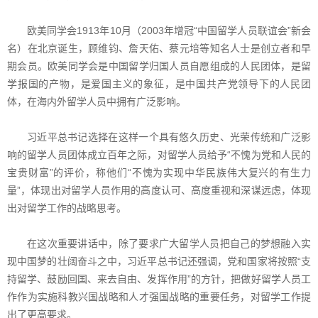
欧美同学会1913年10月（2003年增冠“中国留学人员联谊会”新会
名）在北京诞生，顾维钧、詹天佑、蔡元培等知名人士是创立者和早
期会员。欧美同学会是中国留学归国人员自愿组成的人民团体，是留
学报国的产物，是爱国主义的象征，是中国共产党领导下的人民团
体，在海内外留学人员中拥有广泛影响。
习近平总书记选择在这样一个具有悠久历史、光荣传统和广泛影
响的留学人员团体成立百年之际，对留学人员给予“不愧为党和人民的
宝贵财富”的评价，称他们“不愧为实现中华民族伟大复兴的有生力
量”，体现出对留学人员作用的高度认可、高度重视和深谋远虑，体现
出对留学工作的战略思考。
在这次重要讲话中，除了要求广大留学人员把自己的梦想融入实
现中国梦的壮阔奋斗之中，习近平总书记还强调，党和国家将按照“支
持留学、鼓励回国、来去自由、发挥作用”的方针，把做好留学人员工
作作为实施科教兴国战略和人才强国战略的重要任务，对留学工作提
出了更高要求。