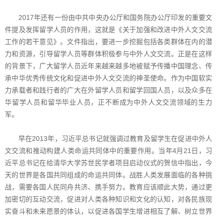
2017年还有一份由中共中央办公厅和国务院办公厅印发的重要文
件提及发挥留学人员的作用，这就是《关于加强和改进中外人文交流
工作的若干意见》。文件指出，要进一步挖掘包括各类群体在内的潜
力和资源，引导留学人员等群体积极参与中外人文交流。正是在这样
的背景下，广大留学人员近年来越来越多地被赋予传播中国理念、传
承中华优秀传统文化和促进中外人文交流的神圣使命。作为中国软实
力承载者和践行者的广大在外留学人员和留学回国人员，以及众多在
华留学人员和留华毕业人员，正不断成为中外人文交流领域的生力
军。
早在2013年，习近平总书记就强调过教育及留学生在促进中外人
文交流和推动构建人类命运共同体中的重要作用。当年4月21日，习
近平总书记在给清华大学苏世民学者项目启动仪式的贺信中指出，今
天的世界是各国共同组成的命运共同体。战胜人类发展面临的各种挑
战，需要各国人民同舟共济、携手努力。教育应该顺此大势，通过更
加密切的互动交流，促进对人类各种知识和文化的认知，对各民族现
实奋斗和未来愿景的体认，以促进各国学生增进相互了解、树立世界