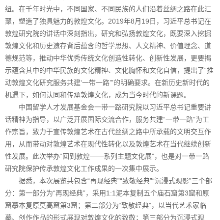
纽。在千年时光中，不同国家、不同民族的人们沿着丝绸之路在此汇
聚，塑造了独具魅力的敦煌文化。2019年8月19日，习近平总书记在
敦煌研究院的讲话中深刻指出，研究和弘扬敦煌文化，既要深入挖掘
敦煌文化和历史遗存背后蕴含的哲学思想、人文精神、价值理念、道
德规范等，推动中华优秀传统文化创造性转化、创新性发展，更要揭
示蕴含其中的中华民族的文化精神、文化胸怀和文化自信，提出了“推
动敦煌文化研究服务共建‘一带一路’”的明确要求。在新历史新时代的
机遇下，如何认同和传承敦煌文化，成为当今时代的新课题。
中国留学人才发展基金会一带一路研究院以习近平总书记重要讲
话精神为指导，以广泛开展国际交流合作，服务共建“一带一路”为工
作宗旨，致力于宣传敦煌艺术在古代丝绸之路中所承载的文明交互作
用，从而带动对敦煌艺术在现代性转化以及敦煌艺术在当代继续创新
性发展。此次举办“回到敦煌——系列主题文化展”，也是对一带一路
研究院保护传承敦煌文化工作成果的一次集中展示。
据悉，本次展览共包含“再现经典”“致敬经典”“沉浸式观影”三个部
分：第一部分为“再现经典”，采用1:1泥本复制五个庙石窟第3窟和原
窟摹本复原莫高窟第3窟；第二部分为“致敬经典”，以当代艺术家临
摹、创作作品的形式展现对敦煌文化的致敬；第三部分为沉浸式观