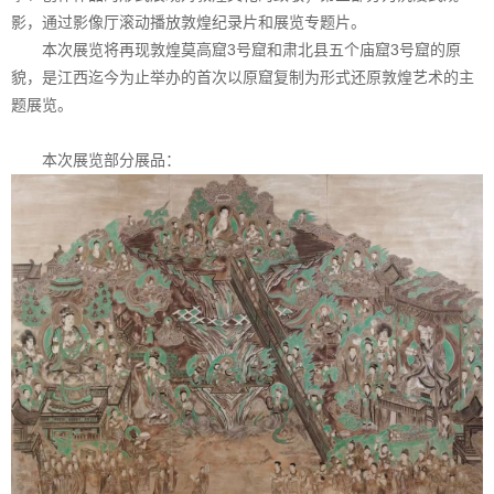
影，通过影像厅滚动播放敦煌纪录片和展览专题片。
本次展览将再现敦煌莫高窟3号窟和肃北县五个庙窟3号窟的原
貌，是江西迄今为止举办的首次以原窟复制为形式还原敦煌艺术的主
题展览。
本次展览部分展品：