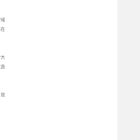
空域
现在
常大
改造
，现