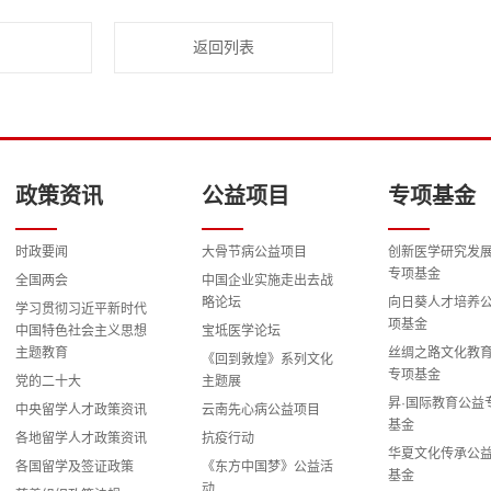
返回列表
政策资讯
公益项目
专项基金
时政要闻
大骨节病公益项目
创新医学研究发
专项基金
全国两会
中国企业实施走出去战
略论坛
向日葵人才培养
学习贯彻习近平新时代
项基金
中国特色社会主义思想
宝坻医学论坛
主题教育
丝绸之路文化教
《回到敦煌》系列文化
专项基金
党的二十大
主题展
昇·国际教育公益
中央留学人才政策资讯
云南先心病公益项目
基金
各地留学人才政策资讯
抗疫行动
华夏文化传承公
各国留学及签证政策
《东方中国梦》公益活
基金
动