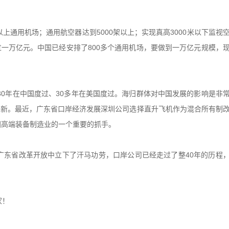
以上通用机场；通用航空器达到5000架以上；实现真高3000米以下监视
一万亿元。中国已经安排了800多个通用机场，要做到一万亿元规模，
30年在中国度过、30多年在美国度过。海归群体对中国发展的影响是非
创新。最近，广东省口岸经济发展深圳公司选择直升飞机作为混合所有制
国高端装备制造业的一个重要的抓手。
广东省改革开放中立下了汗马功劳，口岸公司已经走过了整40年的历程
家！