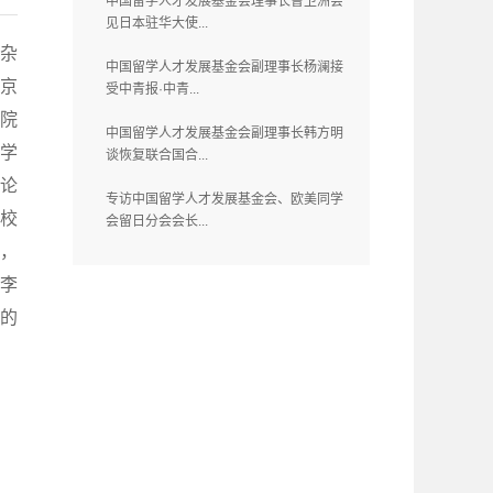
中国留学人才发展基金会理事长曹卫洲会
见日本驻华大使...
坛杂
中国留学人才发展基金会副理事长杨澜接
北京
受中青报·中青...
院
中国留学人才发展基金会副理事长韩方明
学
谈恢复联合国合...
民论
专访中国留学人才发展基金会、欧美同学
校
会留日分会会长...
，
人李
的