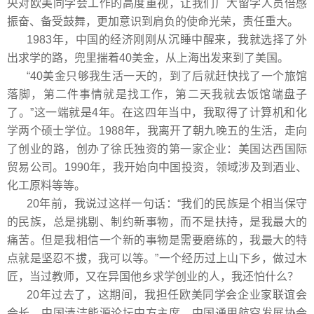
央对欧美同学会工作的高度重视，让我们广大留学人员倍感
振奋、备受鼓舞，更加意识到肩负的使命光荣，责任重大。
1983年，中国的经济刚刚从沉睡中醒来，我就选择了外
出求学的路，兜里揣着40美金，从上海出发来到了美国。
“40美金只够我生活一天的，到了后就赶快找了一个旅馆
落脚，第二件事情就是找工作，第二天我就去饭馆端盘子
了。”这一端就是4年。在这四年当中，我取得了计算机和化
学两个硕士学位。1988年，我离开了朝九晚五的生活，走向
了创业的路，创办了徐氏独资的第一家企业：美国达西国际
贸易公司。1990年，我开始向中国投资，领域涉及到酒业、
化工原料等等。
20年前，我说过这样一句话：“我们的民族是个相当保守
的民族，总是挑剔、制约新事物，而不是扶持，是我最大的
痛苦。但是我相信一个新的事物是需要磨练的，我最大的特
点就是坚忍不拔，我可以等。”一个经历过上山下乡，做过木
匠，当过教师，又在异国他乡求学创业的人，我还怕什么？
20年过去了，这期间，我担任欧美同学会企业家联谊会
会长、中国清洁能源论坛中方主席、中国通用航空发展协会