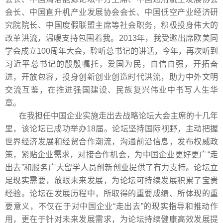
会长、中国直升机产业发展协会会长、中国低空产业经济研
究院院长、中国度假联盟主席等社会职务，积极投身伟大的
改革洪流，温暖支持包围着我。2013年，我受邀出席欧美同
学会成立100周年大会，聆听总书记的讲话，今年，再次听到
习近平总书记的殷殷嘱托，爱国为民，自信自强，开拓奋
进，开放包容，投身创新创业创造时代洪流，助力中外文明
交流互鉴，在推进强国建设、民族复兴伟业中书写人生华
章。
在我担任中国企业实施走出去战略论坛大会主席的十几年
里，该论坛已成功举办18届。论坛坚持国际视野，主动把握
世界经济发展和经贸合作潮流，沟通前沿信息，发布权威政
策，紧贴企业需求，对接合作机会，为中国企业更好更广“走
出去”和服务广大留学人员创新创业提供了有力支持。论坛立
足现实需要，放眼未来发展，为论坛可持续发展积累了宝贵
经验。论坛在发展历程中，所取得的重要成绩、所体现的重
要意义，不仅在于对中国企业“走出去”的现实指导和推动作
用，更在于针对未来发展需求，为论坛持续健康高效发展提