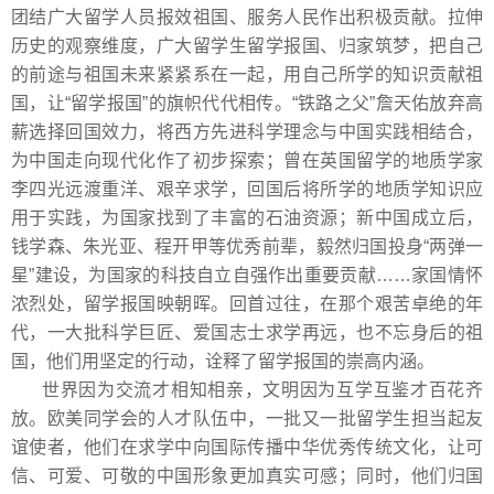
团结广大留学人员报效祖国、服务人民作出积极贡献。拉伸
历史的观察维度，广大留学生留学报国、归家筑梦，把自己
的前途与祖国未来紧紧系在一起，用自己所学的知识贡献祖
国，让“留学报国”的旗帜代代相传。“铁路之父”詹天佑放弃高
薪选择回国效力，将西方先进科学理念与中国实践相结合，
为中国走向现代化作了初步探索；曾在英国留学的地质学家
李四光远渡重洋、艰辛求学，回国后将所学的地质学知识应
用于实践，为国家找到了丰富的石油资源；新中国成立后，
钱学森、朱光亚、程开甲等优秀前辈，毅然归国投身“两弹一
星”建设，为国家的科技自立自强作出重要贡献……家国情怀
浓烈处，留学报国映朝晖。回首过往，在那个艰苦卓绝的年
代，一大批科学巨匠、爱国志士求学再远，也不忘身后的祖
国，他们用坚定的行动，诠释了留学报国的崇高内涵。
世界因为交流才相知相亲，文明因为互学互鉴才百花齐
放。欧美同学会的人才队伍中，一批又一批留学生担当起友
谊使者，他们在求学中向国际传播中华优秀传统文化，让可
信、可爱、可敬的中国形象更加真实可感；同时，他们归国