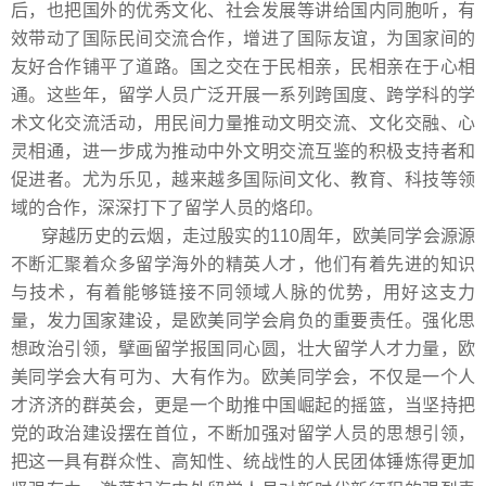
后，也把国外的优秀文化、社会发展等讲给国内同胞听，有
效带动了国际民间交流合作，增进了国际友谊，为国家间的
友好合作铺平了道路。国之交在于民相亲，民相亲在于心相
通。这些年，留学人员广泛开展一系列跨国度、跨学科的学
术文化交流活动，用民间力量推动文明交流、文化交融、心
灵相通，进一步成为推动中外文明交流互鉴的积极支持者和
促进者。尤为乐见，越来越多国际间文化、教育、科技等领
域的合作，深深打下了留学人员的烙印。
穿越历史的云烟，走过殷实的110周年，欧美同学会源源
不断汇聚着众多留学海外的精英人才，他们有着先进的知识
与技术，有着能够链接不同领域人脉的优势，用好这支力
量，发力国家建设，是欧美同学会肩负的重要责任。强化思
想政治引领，擘画留学报国同心圆，壮大留学人才力量，欧
美同学会大有可为、大有作为。欧美同学会，不仅是一个人
才济济的群英会，更是一个助推中国崛起的摇篮，当坚持把
党的政治建设摆在首位，不断加强对留学人员的思想引领，
把这一具有群众性、高知性、统战性的人民团体锤炼得更加