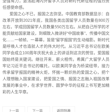
坚强有力，激荡起海内外留学人员对新时代新征程的强烈责
任感使命感。
爱国之心不已，报国之志弥坚。中国教育部数据显示：自
改革开放到2021年底，我国各类出国留学人员数量在800万
左右，学成回国留学人员数量550万左右。从把自己所学的才
能贡献给国家建设，到细致入微讲好“中国故事”、传播中国文
化……一帧帧、一幕幕，皆是“留学报国”的生动缩影。新时代
是呼唤人才也造就人才的伟大时代。从习近平总书记在欧美
同学会成立100周年庆祝大会上的讲话到这次的贺信，爱国报
国始终是关键词。继往开来、薪火相传。希冀广大留学人员
牢记习近平总书记的嘱托，以欧美同学会为桥梁纽带，接力
传承留学报国的精神火炬，怀揣一颗炽热的爱国之心，把个
人理想融入国家建设，把爱国之情、报国之志融入祖国改革
发展的事业中，在求学世界、圆梦中华的征程上书写更加精
彩的人生华章。
上一篇
下一篇
返回列表