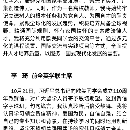
位学人，服务党和国家事业发展，广聚天下英才、广
集创造伟力。同时，作为一名高校教师，我将始终牢
记立德树人的根本任务和为党育人、为国育才的职责
使命，紧跟全球化的发展趋势，积极培养具备全球视
野、精通国际规则、怀有家国情怀的高素质法律人
才。我将充分利用欧美同学会的交流平台，通过多元
化的课程设置、国际交流与实践项目等方式，全面提
升人才培养质量，以服务中国式现代化发展的需要。
李 琦
前全英学联主席
10月21日，习近平总书记向欧美同学会成立110周
年致贺信，对广大留学人员寄予殷切期望。这封贺信
字字珠玑，句句箴言，我认真聆听后倍受鼓舞。我将
认真学习领会贺信精神，爱国为民，自信自强，结合
自己的专业知识和背景，在持续学习的同时运用创新
思维，坚定不移朝着强国建设的宏伟目标努力奋斗。