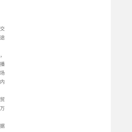
交
途
式，
直播
场
内
贸
2万
据