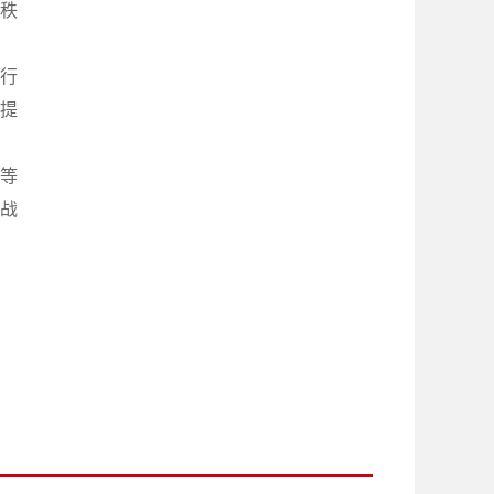
秩
行
提
等
战