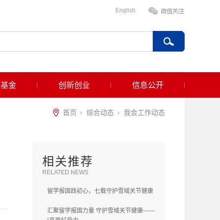
English
项基金
创新创业
信息公开
首页
综合动态
我会工作动态
相关推荐
RELATED NEWS
留学报国践初心，七载守护雪域关节健康
汇聚留学报国力量 守护雪域关节健康——