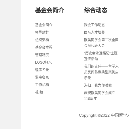
基金会简介
综合动态
基金会简介
我会工作动态
领导致辞
国际人才培养
组织架构
欧美同学会第二次全国
会员代表大会
基金会章程
“历史会永远铭记”主题
管理制度
宣传活动
LOGO释义
我们的责任——留学人
理事名录
员反间防谍典型案例启
监事名录
示录
工作机构
海归，我为你骄傲
视 频
庆祝欧美同学会成立
110周年
理事会、监事会成员学
习党的二十大精神心得
Copyright ©2022 中
体会
理事动态