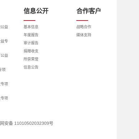
信息公开
合作客户
展公益
基本信息
战略合作
年度报告
媒体支持
公益专
审计报告
捐赠收支
育公益
所获荣誉
信息公告
专项
益专项
益专项
究公益
网安备 11010502032309号
交流公