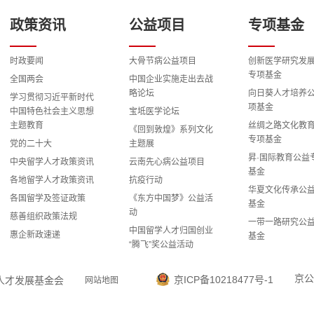
政策资讯
公益项目
专项基金
时政要闻
大骨节病公益项目
创新医学研究发
专项基金
全国两会
中国企业实施走出去战
略论坛
向日葵人才培养
学习贯彻习近平新时代
项基金
中国特色社会主义思想
宝坻医学论坛
主题教育
丝绸之路文化教
《回到敦煌》系列文化
专项基金
党的二十大
主题展
昇·国际教育公益
中央留学人才政策资讯
云南先心病公益项目
基金
各地留学人才政策资讯
抗疫行动
华夏文化传承公
各国留学及签证政策
《东方中国梦》公益活
基金
动
慈善组织政策法规
一带一路研究公
中国留学人才归国创业
惠企新政速递
基金
“腾飞”奖公益活动
科教兴国战略研
留学报国之路全国演讲
专项基金
报告公益活动
京公
京ICP备10218477号-1
国留学人才发展基金会
网站地图
智慧能源与国际
“雅安地震”心理援助专
益专项基金
家志愿团公益项目