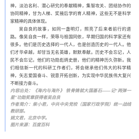
神，淡泊名利、潜心研究的奉献精神，集智攻关、团结协作的
协同精神，甘为人梯、奖掖后学的育人精神，这些无不是科学
家精神的具体体现。
吴自良的故事，如同一盏明灯，照亮了后来者前行的道
路。像吴自良一样，荣辱与祖国同依，早期归国的科学家还有
很多。他们是历史选择的一代人，也是创造历史的一代人。他
们才华卓越，却甘当无名英雄，默默奉献。历史不会忘记，人
民不会忘记，他们的功勋彪炳史册，他们的精神历久弥新。我
们相信新一代的科研工作者们，将会继承他们伟大的科学精
神，矢志爱国奋斗、锐意开拓创新，为实现中华民族伟大复兴
不断接力奋斗。
内容出处：《海内与海外》 铁骨铸就大国基石——记“两弹一
星”功勋奖章获得者吴自良
作者简介：柴小君，中共中央党校（国家行政学院）统一战线
教研部。
姚文君，北京中学。
图片来源：百度百科