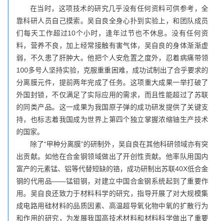
在当时，这项技术的研究几乎没有任何资料可供参考，全
靠科研人员自己摸索。吴自良全身心扑到实验上，和团队成员
们每天工作超过10个小时，逢年过节也不休息。没有任何资
料，营养不良，加上经常接触有害气体，吴自良的身体渐渐虚
弱，不久患了肝肿大。他把个人安危置之度外，忍着病痛带领
100多号人坚持实验，克服重重困难，成功试制出了合乎要求的
分离膜元件，提前两年完成了任务。这项重大成果一举打破了
外国封锁，不仅满足了实际应用的需求，而且性能超过了苏联
的同类产品。这一成果为我国原子弹的成功研发提供了关键支
持，也标志着我国成为世界上第四个独立掌握浓缩铀生产技术
的国家。
除了“甲种分离膜”的研制外，吴自良在其他科研领域亦有突
出贡献。如他在合金钢领域做出了开创性贡献。他率队用国内
富产的元素锰、铝等代替短缺的铬，成功研制出苏联40X低合金
钢的代用品——锰钼钢，对建立中国合金钢系统起到了重要作
用。吴自良还致力于材料科学的研究，指导开展了对大规模集
成电路用硅材料的品质因素、高温超导氧化物中氧的扩散行为
和作用的研究，为发展我国高技术材料和材料科学做出了重要