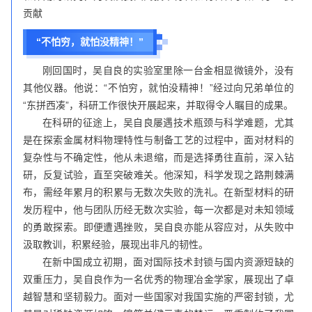
贡献
“不怕穷，就怕没精神！”
刚回国时，吴自良的实验室里除一台金相显微镜外，没有
其他仪器。他说：“不怕穷，就怕没精神！”经过向兄弟单位的
“东拼西凑”，科研工作很快开展起来，并取得令人瞩目的成果。
在科研的征途上，吴自良屡遇技术瓶颈与科学难题，尤其
是在探索金属材料物理特性与制备工艺的过程中，面对材料的
复杂性与不确定性，他从未退缩，而是选择勇往直前，深入钻
研，反复试验，直至突破难关。他深知，科学发现之路荆棘满
布，需经年累月的积累与无数次失败的洗礼。在新型材料的研
发历程中，他与团队历经无数次实验，每一次都是对未知领域
的勇敢探索。即便遭遇挫败，吴自良亦能从容应对，从失败中
汲取教训，积累经验，展现出非凡的韧性。
在新中国成立初期，面对国际技术封锁与国内资源短缺的
双重压力，吴自良作为一名优秀的物理冶金学家，展现出了卓
越智慧和坚韧毅力。面对一些国家对我国实施的严密封锁，尤