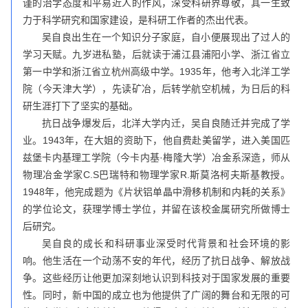
谨的治学态度和平易近人的作风，深受科研界尊敬，其一生致
力于科学研究和国家建设，是科研工作者的杰出代表。
吴自良出生在一个知识分子家庭，自小便展现出了过人的
学习天赋。九岁进私塾，后就读于浦江县浦阳小学、浙江省立
第一中学和浙江省立杭州高级中学。1935年，他考入北洋工学
院（今天津大学），先读矿冶，后转学航空机械，为日后的科
研生涯打下了坚实的基础。
抗日战争爆发后，北洋大学内迁，吴自良随迁并完成了学
业。1943年，在大姐的资助下，他自费赴美留学，进入美国匹
兹堡卡内基理工学院（今卡内基·梅隆大学）冶金系深造，师从
物理冶金学家C.S巴瑞特和物理学家R.斯莫洛柯夫斯基教授。
1948年，他完成题为《片状铝单晶中滑移机制和内耗的关系》
的学位论文，获理学博士学位，并留在该校金属研究所做博士
后研究。
吴自良的成长和科研事业深受时代背景和社会环境的影
响。他生活在一个动荡不安的年代，经历了抗日战争、解放战
争。这些经历让他更加深刻地认识到科技对于国家发展的重要
性。同时，新中国的成立也为他提供了广阔的舞台和无限的可