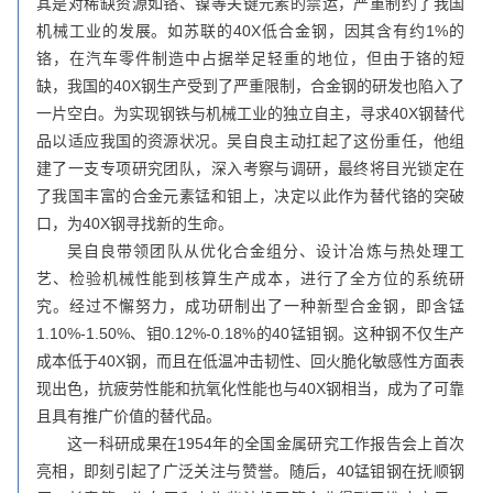
其是对稀缺资源如铬、镍等关键元素的禁运，严重制约了我国
机械工业的发展。如苏联的40X低合金钢，因其含有约1%的
铬，在汽车零件制造中占据举足轻重的地位，但由于铬的短
缺，我国的40X钢生产受到了严重限制，合金钢的研发也陷入了
一片空白。为实现钢铁与机械工业的独立自主，寻求40X钢替代
品以适应我国的资源状况。吴自良主动扛起了这份重任，他组
建了一支专项研究团队，深入考察与调研，最终将目光锁定在
了我国丰富的合金元素锰和钼上，决定以此作为替代铬的突破
口，为40X钢寻找新的生命。
吴自良带领团队从优化合金组分、设计冶炼与热处理工
艺、检验机械性能到核算生产成本，进行了全方位的系统研
究。经过不懈努力，成功研制出了一种新型合金钢，即含锰
1.10%-1.50%、钼0.12%-0.18%的40锰钼钢。这种钢不仅生产
成本低于40X钢，而且在低温冲击韧性、回火脆化敏感性方面表
现出色，抗疲劳性能和抗氧化性能也与40X钢相当，成为了可靠
且具有推广价值的替代品。
这一科研成果在1954年的全国金属研究工作报告会上首次
亮相，即刻引起了广泛关注与赞誉。随后，40锰钼钢在抚顺钢