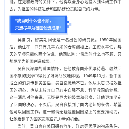
能。在党和政府的关怀下，他得以全身心地投入到科研工作中
去，为祖国的科技进步和国防建设贡献自己的力量。
“我当时什么也不顾，
只想尽早为祖国创造成果”
吴自良，留美期间便是一名出色的研究员。1950年回国
后，他住在一间只有几平方米的仓库阁楼上。工资水平低，每
天的早餐只能吃两个油饼。他回忆道：“我当时什么也不顾，只
想尽早为祖国创造成果。”
吴自良深厚的爱国情怀，在他放弃国外优厚待遇、毅然回
国奉献的抉择中得到了淋漓尽致地体现。1949年10月，新中国
成立的消息传到美国后，吴自良激动不已。他从未忘记报效祖
国的初心，也从未放弃自己心中自强不息、科学救国的梦想。
这一消息对他来说，无疑是巨大的鼓舞和召唤，让他更加坚定
了回国的决心。不久后，吴自良接到了国内老师的来信，希望
他可以回国工作。这一邀请无疑是他回国路上的重要推动力，
让他看到了为国家贡献自己力量的机会。
当时，吴自良在美国拥有汽车、洋房等优厚的物质条件，