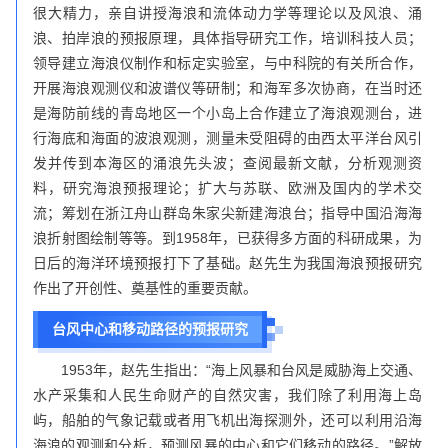
很大精力，亲自讲授海浪和流体动力学等理论以及风浪、涌
浪、拍岸浪的预报原理，具体指导研究工作，培训科技人员；
领导建立海浪仪制作和标定实验室，与中科院的有关所合作，
开展海浪观测仪和波谱仪等研制；和海军多次协商，在当时还
是海防前线的青岛地区一个小岛上合作建立了海浪观测台，进
行海底和海面的波浪观测，测量未受阻碍的由西太平洋台风引
发并传到本海区的涌浪先头波；查阅最新文献，分析观测资
料，研究海浪预报理论；扩大与苏联、欧洲及国内的学术交
流；筹划在浙江舟山群岛朱家尖新建海浪台；指导中国沿海海
浪折射图绘制等等。到1958年，已获得多方面的科研成果，为
日后的海洋环境预报打下了基础。赵先生为我国海浪预报研究
作出了开创性、奠基性的重要贡献。
台风中心和移动路径的预报研究
1953年，赵先生指出：“海上风暴和台风是威胁海上交通、
水产采集和人民生命财产的自然灾害，我们除了利用海上岛
屿，船舶的气象记载或者用飞机出海探测外，还可以利用沿海
海浪的观测和分析，预测风暴的中心和它们移动的路径。”解放