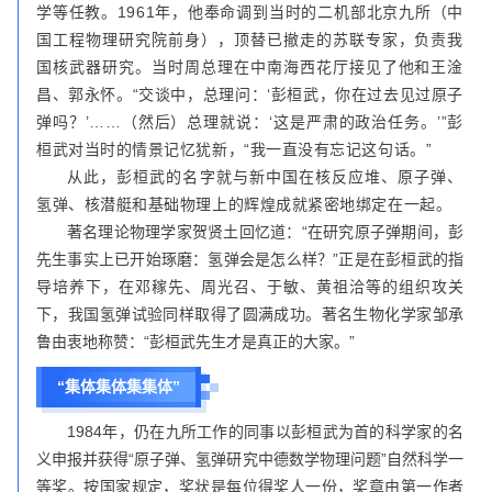
学等任教。1961年，他奉命调到当时的二机部北京九所（中
国工程物理研究院前身），顶替已撤走的苏联专家，负责我
国核武器研究。当时周总理在中南海西花厅接见了他和王淦
昌、郭永怀。“交谈中，总理问：‘彭桓武，你在过去见过原子
弹吗？’……（然后）总理就说：‘这是严肃的政治任务。’”彭
桓武对当时的情景记忆犹新，“我一直没有忘记这句话。”
从此，彭桓武的名字就与新中国在核反应堆、原子弹、
氢弹、核潜艇和基础物理上的辉煌成就紧密地绑定在一起。
著名理论物理学家贺贤土回忆道：“在研究原子弹期间，彭
先生事实上已开始琢磨：氢弹会是怎么样？”正是在彭桓武的指
导培养下，在邓稼先、周光召、于敏、黄祖洽等的组织攻关
下，我国氢弹试验同样取得了圆满成功。著名生物化学家邹承
鲁由衷地称赞：“彭桓武先生才是真正的大家。”
“集体集体集集体”
1984年，仍在九所工作的同事以彭桓武为首的科学家的名
义申报并获得“原子弹、氢弹研究中德数学物理问题”自然科学一
等奖。按国家规定，奖状是每位得奖人一份，奖章由第一作者