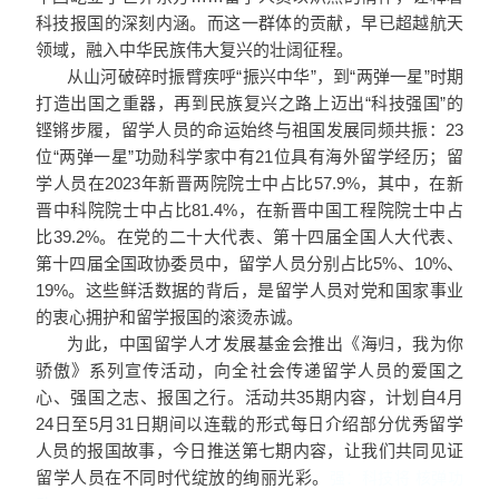
科技报国的深刻内涵。而这一群体的贡献，早已超越航天
领域，融入中华民族伟大复兴的壮阔征程。
从山河破碎时振臂疾呼“振兴中华”，到“两弹一星”时期
打造出国之重器，再到民族复兴之路上迈出“科技强国”的
铿锵步履，留学人员的命运始终与祖国发展同频共振：23
位“两弹一星”功勋科学家中有21位具有海外留学经历；留
学人员在2023年新晋两院院士中占比57.9%，其中，在新
晋中科院院士中占比81.4%，在新晋中国工程院院士中占
比39.2%。在党的二十大代表、第十四届全国人大代表、
第十四届全国政协委员中，留学人员分别占比5%、10%、
19%。这些鲜活数据的背后，是留学人员对党和国家事业
的衷心拥护和留学报国的滚烫赤诚。
为此，中国留学人才发展基金会推出《海归，我为你
骄傲》系列宣传活动，向全社会传递留学人员的爱国之
心、强国之志、报国之行。活动共35期内容，计划自4月
24日至5月31日期间以连载的形式每日介绍部分优秀留学
人员的报国故事，今日推送第七期内容，让我们共同见证
留学人员在不同时代绽放的绚丽光彩。
强：科技将 核弹功