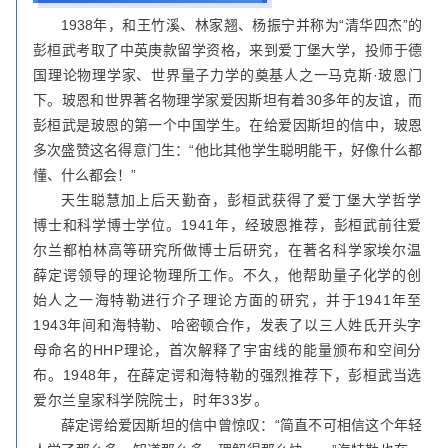
1938年，和王竹溪、林家翘、杨振宁并称为“清华四杰”的
彭桓武考取了中英庚款留学资格，来到爱丁堡大学，投师于德
国理论物理学家、世界量子力学的奠基人之一马克斯·玻恩门
下。玻恩和世界著名物理学家爱因斯坦有着30多年的友谊，而
彭桓武是玻恩的第一个中国学生。在给爱因斯坦的信中，玻恩
多次盛赞这名得意门生：“他比其他学生聪明能干，好像什么都
懂、什么都会！”
天生聪慧加上后天勤奋，彭桓武获得了爱丁堡大学哲学
博士和科学博士学位。1941年，经玻恩推荐，彭桓武前往爱
尔兰都柏林高等研究所做博士后研究，在著名科学家埃尔温
薛定谔领导的理论物理所工作。不久，他帮助量子化学的创
始人之一海特勒进行介子理论方面的研究，并于1941年至
1943年间和海特勒、哈密顿合作，发表了以三人姓氏开头字
母命名的HHP理论，首次解释了宇宙线的能量颁布和空间分
布。1948年，在薛定谔和海特勒的强烈推荐下，彭桓武当选
爱尔兰皇家科学院院士，时年33岁。
薛定谔给爱因斯坦的信中曾惊叹：“简直不可相信这个年轻