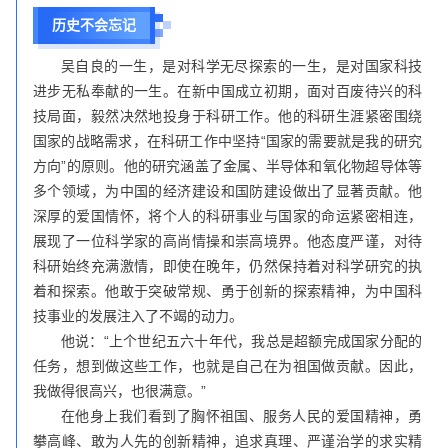
历史不会忘记
吴自良的一生，是对科学无尽探索的一生，是对国家科技
进步无私奉献的一生。在新中国成立初期，面对百废待兴的科
技局面，毅然决然地投身于科研工作。他的科研生涯紧密围绕
国家的战略需求，在科研工作中坚持“国家的需要就是我的研究
方向”的原则。他的研究涵盖了金属、半导体和氧化物超导体等
多个领域，为中国的经济建设和国防建设做出了显著贡献。他
深厚的爱国情怀，将个人的科研事业与国家的命运紧密相连，
展现了一位科学家的高尚情操和崇高境界。他态度严谨，对待
科研始终充满激情，即使在晚年，仍然保持着对科学研究的执
着和探索。他敢于突破常规、勇于创新的探索精神，为中国科
技事业的发展注入了不竭的动力。
他说：“上个世纪五六十年代，我总是超额完成国家分配的
任务，想到做这些工作，也就是自己在为祖国做贡献。因此，
我做得很高兴，也很满意。”
在他身上我们看到了胸怀祖国、服务人民的爱国精神，勇
攀高峰、敢为人先的创新精神，追求真理、严谨治学的求实精