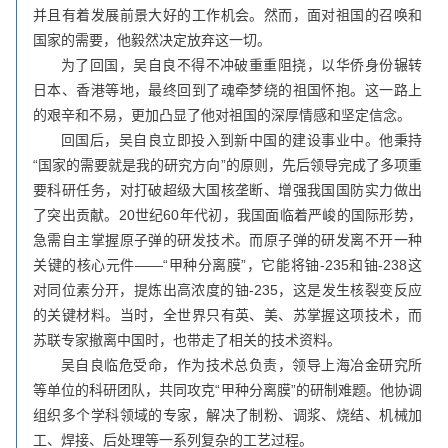
并且有着发展前景大好的工作机会。然而，面对祖国的召唤和
国家的需要，他毅然决定放弃这一切。
为了回国，吴自良不得不冲破重重阻挠，以华侨身份辗转
日本、香港等地，最终回到了魂牵梦绕的祖国怀抱。这一路上
的艰辛和不易，更加凸显了他对祖国的深厚情感和坚定信念。
回国后，吴自良立即投入到新中国的建设事业中。他秉持
“国家的需要就是我的研究方向”的原则，先后领导完成了多项重
要科研任务，对打破超级大国核垄断、增强我国国防实力做出
了突出贡献。20世纪60年代初，我国面临着严峻的国际形势，
急需自主掌握原子弹的研发技术。而原子弹的研发离不开一种
关键的核心元件——“甲种分离膜”，它能将铀-235和铀-238这
对同位素分开，提炼出高浓度的铀-235，这是发生核裂变反应
的关键材料。当时，全世界只有英、美、苏掌握这项技术，而
苏联专家撤离中国时，也带走了相关的技术资料。
吴自良临危受命，作为技术总负责，领导上海冶金研究所
等单位的科研团队，共同攻克“甲种分离膜”的研制难题。他协调
组织多个学科领域的专家，解决了制粉、调浆、烧结、机械加
工、焊接、后处理等一系列复杂的工艺过程。