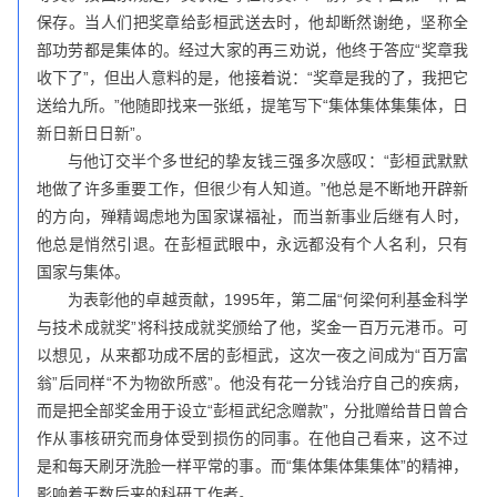
保存。当人们把奖章给彭桓武送去时，他却断然谢绝，坚称全
部功劳都是集体的。经过大家的再三劝说，他终于答应“奖章我
收下了”，但出人意料的是，他接着说：“奖章是我的了，我把它
送给九所。”他随即找来一张纸，提笔写下“集体集体集集体，日
新日新日日新”。
与他订交半个多世纪的挚友钱三强多次感叹：“彭桓武默默
地做了许多重要工作，但很少有人知道。”他总是不断地开辟新
的方向，殚精竭虑地为国家谋福祉，而当新事业后继有人时，
他总是悄然引退。在彭桓武眼中，永远都没有个人名利，只有
国家与集体。
为表彰他的卓越贡献，1995年，第二届“何梁何利基金科学
与技术成就奖”将科技成就奖颁给了他，奖金一百万元港币。可
以想见，从来都功成不居的彭桓武，这次一夜之间成为“百万富
翁”后同样“不为物欲所惑”。他没有花一分钱治疗自己的疾病，
而是把全部奖金用于设立“彭桓武纪念赠款”，分批赠给昔日曾合
作从事核研究而身体受到损伤的同事。在他自己看来，这不过
是和每天刷牙洗脸一样平常的事。而“集体集体集集体”的精神，
影响着无数后来的科研工作者。