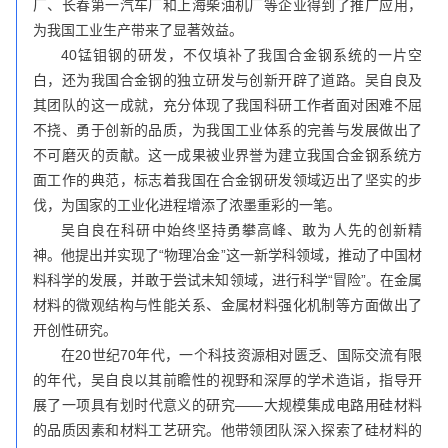
厂、长春第一汽车厂和上海柴油机厂等企业得到了推广应用，
为我国工业生产带来了显著效益。
40锰钼钢的研发，不仅填补了我国合金钢系统的一片空
白，还为我国合金钢的独立研发与创新开辟了道路。吴自良及
其团队的这一成就，充分体现了我国科研工作者面对困难不屈
不挠、勇于创新的品质，为我国工业体系的完善与发展做出了
不可磨灭的贡献。这一成果被业界誉为建立我国合金钢系统方
面工作的典范，标志着我国在合金钢研发领域迈出了坚实的步
伐，为国家的工业化进程增添了浓墨重彩的一笔。
吴自良在科研中始终坚持勇攀高峰、敢为人先的创新精
神。他提出并实现了“物理冶金”这一新学科领域，推动了中国材
料科学的发展，并敢于尝试未知领域，进行科学“冒险”。在金属
材料的微观结构与性能关系、金属材料强化机制等方面做出了
开创性研究。
在20世纪70年代，一个科技资源相对匮乏、国际交流有限
的年代，吴自良以其前瞻性的视野和深厚的学术造诣，指导开
展了一项具有划时代意义的研究——大规模集成电路用硅材料
的品质因素和材料工艺研究。他带领团队深入探索了硅材料的