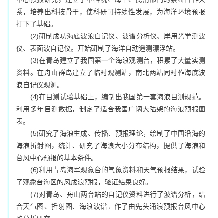
系，培养出科技骨干，使科研可持续性发展，为海洋环境预报
打下了基础。
(2)研制成功海底波浪自记仪、波谱分析仪、岸用光学测波
仪、表面波自记仪。开始研制了海洋自动遥测漂浮站。
(3)在青岛建立了我国第一个海浪观测台，积累了大量实测
资料。在舟山群岛建立了临时观测站，南北两站同时作海底波
浪自记仪观测。
(4)在目测试验基础上，编制出我国第一套海浪目测规范。
利用多年目测数据，制定了适合我国广阔大陆架的海浪预报图
表。
(5)研究了海浪生成、传播、预报理论，绘制了中国沿海的
海浪折射图，统计、研究了海浪大小分布结构，提供了海浪和
台风中心预报的基本条件。
(6)利用青岛海军观象台的气象资料和天气预报结果，试验
了观象台海区的风成浪预报，验证结果良好。
(7)对青岛、舟山两台站的自记仪资料进行了波谱分析，结
合天气图、折射图、海浪波谱，作了由先头涌浪预报台风中心