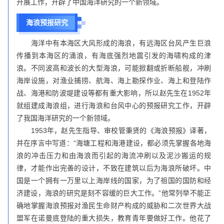
开展工作，开辟了中国海洋研究的一个新领域。
海浪预报研究
海洋中有本海区大风形成的海浪，有远海区台风产生巨浪
传播到本海区的涌浪，有海底强烈地震引发的海啸构成的津
浪。不同波高和波长的大型海浪，可能掀翻或折断船舰，冲刷
海岸设施，对渔业捕捞、航海、海上勘探作业、海上和登陆作
战、海港和防波堤建设等都有重大影响，所以赵先生在1952年
就组建成海浪组，进行海浪和台风中心的预报研究工作，开辟
了我国海洋研究的一个新领域。
1953年，赵先生指导、审校管秉贤的《海浪预报》译著，
并在序言中写道：“海塘工程和海港建设，都必须先掌握各地海
浪的冲击压力和由海浪而引起的海流冲刷以及泥沙搬运的规
律，才能作出完善的设计，不致在建筑以后为海浪所破坏。中
国是一个拥有一万里以上海岸线的国家，为了祖国的国防和经
济建设，海浪的研究是刻不容缓的巨大工作。”他常列举不能正
确地掌握海浪预报对渔民生命财产构成的威胁和二次世界大战
盟军在诺曼底登陆的重大损失，教育青年要做好工作。他花了