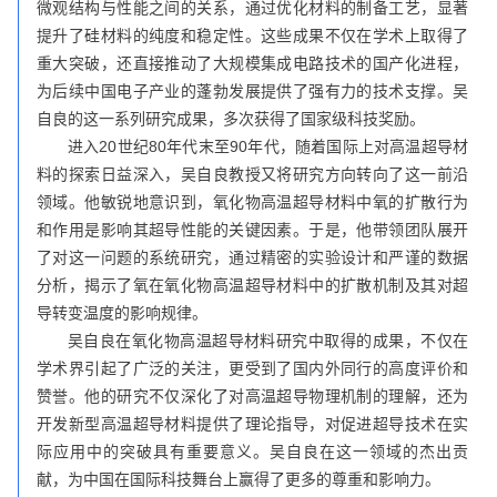
微观结构与性能之间的关系，通过优化材料的制备工艺，显著
提升了硅材料的纯度和稳定性。这些成果不仅在学术上取得了
重大突破，还直接推动了大规模集成电路技术的国产化进程，
为后续中国电子产业的蓬勃发展提供了强有力的技术支撑。吴
自良的这一系列研究成果，多次获得了国家级科技奖励。
进入20世纪80年代末至90年代，随着国际上对高温超导材
料的探索日益深入，吴自良教授又将研究方向转向了这一前沿
领域。他敏锐地意识到，氧化物高温超导材料中氧的扩散行为
和作用是影响其超导性能的关键因素。于是，他带领团队展开
了对这一问题的系统研究，通过精密的实验设计和严谨的数据
分析，揭示了氧在氧化物高温超导材料中的扩散机制及其对超
导转变温度的影响规律。
吴自良在氧化物高温超导材料研究中取得的成果，不仅在
学术界引起了广泛的关注，更受到了国内外同行的高度评价和
赞誉。他的研究不仅深化了对高温超导物理机制的理解，还为
开发新型高温超导材料提供了理论指导，对促进超导技术在实
际应用中的突破具有重要意义。吴自良在这一领域的杰出贡
献，为中国在国际科技舞台上赢得了更多的尊重和影响力。