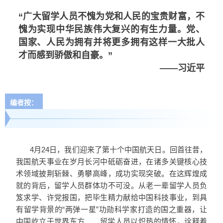
“广大留学人员不愧为党和人民的宝贵财富，不
愧为实现中华民族伟大复兴的有生力量。党、
国家、人民为拥有并将更多拥有这样一大批人
才而感到骄傲和自豪。”
——习近平
编者按：
4月24日，我们迎来了第十个中国航天日。回首往昔，
我国航天事业在岁月长河中砥砺奋进，在诸多关键核心技
术领域披荆斩棘、勇攀高峰，成功实现突破。在这辉煌成
就的背后，留学人员群体功不可没。从老一辈留学人员负
笈求学、许党报国，把毕生精力献给中国科技事业，到具
有留学背景的“两弹一星”功勋科学家打造的国之重器，让
中国屹立于世界东方……留学人员以炽热的情怀，诠释着