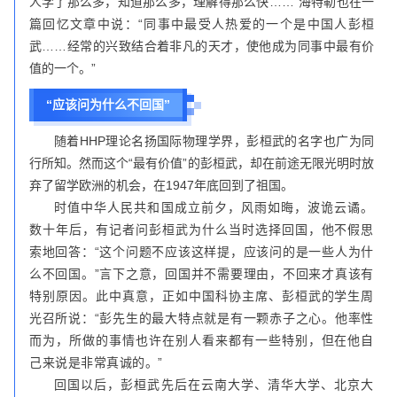
人学了那么多，知道那么多，理解得那么快……”海特勒也在一
篇回忆文章中说：“同事中最受人热爱的一个是中国人彭桓
武……经常的兴致结合着非凡的天才，使他成为同事中最有价
值的一个。”
“应该问为什么不回国”
随着HHP理论名扬国际物理学界，彭桓武的名字也广为同
行所知。然而这个“最有价值”的彭桓武，却在前途无限光明时放
弃了留学欧洲的机会，在1947年底回到了祖国。
时值中华人民共和国成立前夕，风雨如晦，波诡云谲。
数十年后，有记者问彭桓武为什么当时选择回国，他不假思
索地回答：“这个问题不应该这样提，应该问的是一些人为什
么不回国。”言下之意，回国并不需要理由，不回来才真该有
特别原因。此中真意，正如中国科协主席、彭桓武的学生周
光召所说：“彭先生的最大特点就是有一颗赤子之心。他率性
而为，所做的事情也许在别人看来都有一些特别，但在他自
己来说是非常真诚的。”
回国以后，彭桓武先后在云南大学、清华大学、北京大