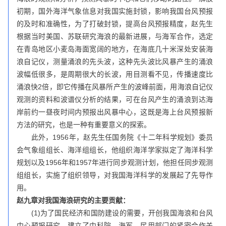
初期，国外海洋气象信息对我国实施封锁，影响我国台风预报
的及时和准确性，为了打破封锁，提高台风预报精度，赵先生
根据当时美国、苏联研究海浪的最新进展，与海军合作，选定
在青岛地区小麦岛海面宽阔的地方，在海底几十米深处安装海
浪自记仪，测量涌浪的先头波，这种先头波比风暴产生的涌浪
波幅低很多，是周期很大的长波，用目测看不见，传播速度比
涌浪快2倍，即它传播在风暴所产生的波峰前面，用海浪自记仪
观测的资料和波谱仪分析的结果，可在台风产生的涌浪到达海
岸前约一昼夜时间内预报出风暴中心，这既是海上台风预报新
方法的研究，也是一种有重要意义的探索。
此外，1956年，赵先生任国务院《十二年科学规划》委员
会气象组组长、海洋组组长，他组织海洋学家拟定了海洋科学
规划以及1956年和1957年进行同步观测计划，他担任同步观测
组组长，实施了组织领导，对我国海洋科学的发展起了先导作
用。
赵九章对我国海浪研究的主要贡献：
(1)为了国民经济和国防建设的需要，开创我国海浪和台风
中心预报研究，建立了中科院、海军、民用部门的紧密合作关