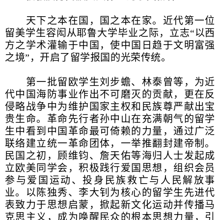
天下之本在国，国之本在家。近代第一位
留美学生容闳从耶鲁大学毕业之际，立志“以西
方之学术灌输于中国，使中国日趋于文明富强
之境”，开启了留学报国的光荣传统。
第一批留欧学生刘步蟾、林泰曾等，为近
代中国海防事业作出不可磨灭的贡献，更在反
侵略战争中为维护国家主权和民族尊严献出宝
贵生命。革命先行者孙中山在充满朝气的留学
生中看到中国革命最可倚赖的力量，通过广泛
联络建立统一革命团体，一举推翻封建帝制。
民国之初，顾维钧、詹天佑等海归人士发起成
立欧美同学会，积极践行爱国思想，组织会员
参与爱国运动、投身民族救亡与人民解放事
业。以陈独秀、李大钊为核心的留学生先进代
表致力于思想启蒙，掀起新文化运动并传播马
克思主义，成为唤醒民众的根本思想力量，引