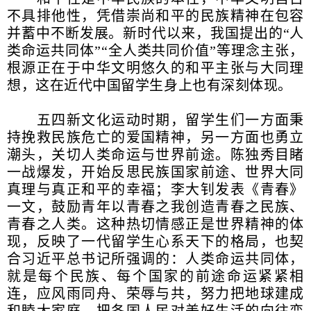
不具排他性，凭借崇尚和平的民族精神在包容
并蓄中不断发展。新时代以来，我国提出的“人
类命运共同体”“全人类共同价值”等理念主张，
根源正在于中华文明悠久的和平主张与大同理
想，这在近代中国留学生身上也有深刻体现。
五四新文化运动时期，留学生们一方面秉
持挽救民族危亡的爱国精神，另一方面也勇立
潮头，关切人类命运与世界前途。陈独秀目睹
一战爆发，开始反思民族国家前途、世界大同
真理与真正和平的幸福；李大钊发表《青春》
一文，鼓励青年以青春之我创造青春之民族、
青春之人类。这种热切情感正是世界精神的体
现，反映了一代留学生心系天下的格局，也契
合习近平总书记所强调的：人类命运共同体，
就是每个民族、每个国家的前途命运紧紧相
连，应风雨同舟、荣辱与共，努力把地球建成
和睦大家庭，把各国人民对美好生活的向往变