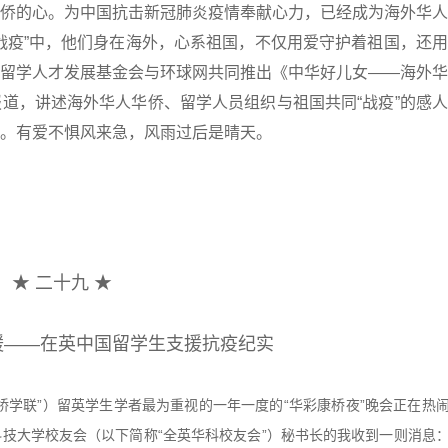
侨的心。为中国抗击新冠肺炎疫情奉献心力，已经成为海外华人
战疫”中，他们身在海外，心系祖国，不仅用爱守护着祖国，还
留学人才发展基金会与环球网共同推出《中华好儿女——海外华
道，讲述海外华人华侨、留学人员组织与祖国共同“战疫”的感
。有爱不惧风来急，风雨过后是晴天。
★ 二十九 ★
缓——在英中国留学生支援抗疫纪实
剑桥学联”）留英学生学者最为重视的一年一度的“华彩康桥夜”晚会正在热
技大学校友会（以下简称“全英华科校友会”）秘书长的我收到一则消息