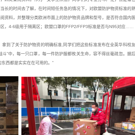
相当长的时间去了解，在时间短任务急的情况下，对欧盟防护物资标准的
查阅资料，并整理分类欧洲市面上的防护物资品牌和型号，是否符合国内
，4-6级用于隔离区；欧盟口罩的FFP2/FFP3标准是否与N95对应……
，拿到了关于防护物资的明确标准,同学们把这些标准发布在全英华科校
战斗”中，每一只口罩，每一件防护服都攸关生命，容不得丝毫疏忽。据
的东西都是实实在在可用的。”