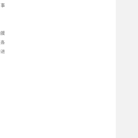
了事
驰援
英各
作进