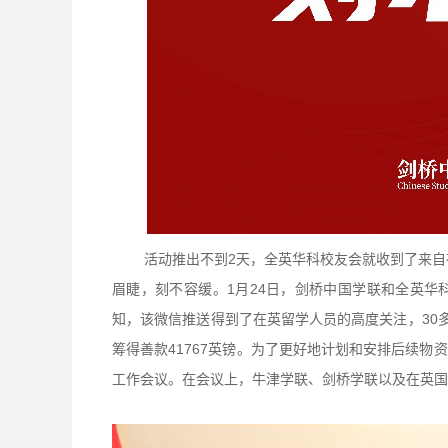
活动推出不到2天，全英华科校友会就收到了来自
眉睫，刻不容缓。1月24日，剑桥中国学联和全英
知，该微信推送得到了在英留学人员的高度关注，30
筹得善款41767英镑。为了更好地计划和安排后续
工作会议。在会议上，牛津学联、剑桥学联以及在英国