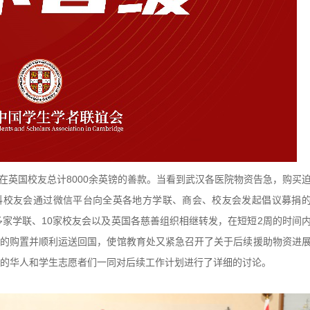
在英国校友总计8000余英镑的善款。当看到武汉各医院物资告急，购买
华科校友会通过微信平台向全英各地方学联、商会、校友会发起倡议募捐
多家学联、10家校友会以及英国各慈善组织相继转发，在短短2周的时间
物资的购置并顺利运送回国，使馆教育处又紧急召开了关于后续援助物资进
的华人和学生志愿者们一同对后续工作计划进行了详细的讨论。