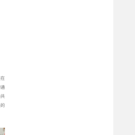
迫在
的通
内共
展的