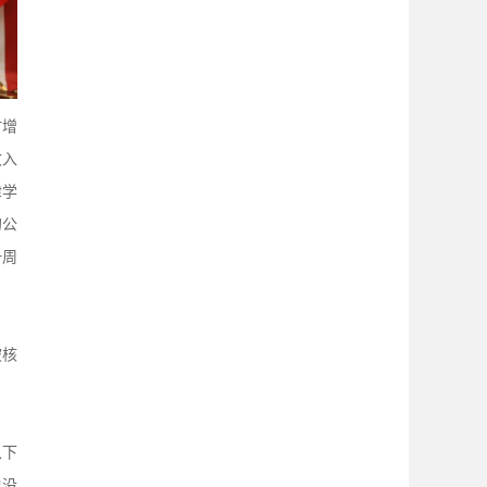
时增
收入
津学
的公
一周
被核
从下
也没