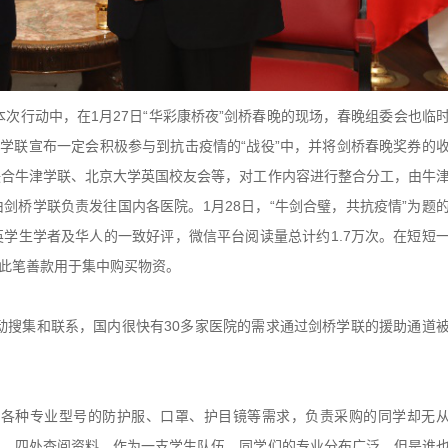
次行动中，在1月27日“华彩康桥夜”剑桥春晚的现场，春晚组委会也临
桥学联宣布一定会积极参与到抗击疫情的“战役”中，并将剑桥春晚奖券的
联合牛津学联、北京大学英国校友会等，对工作内容进行整合分工，由牛
剑桥学联负责发往国内各医院。1月28日，“牛剑合璧，共抗疫情”为题
学生学者及华人的一致好评，微信平台阅读量总计约1.7万次。在短短
，此笔善款用于集中购买物资。
动搜集和联系，国内很快有30多家医院的需求通过剑桥学联的援助通道
对各种专业型号的防护服、口罩、护目镜等需求，负责采购的同学却无
神，四处查阅资料。作为一支学生队伍，同学们的专业分布广泛，但是谁