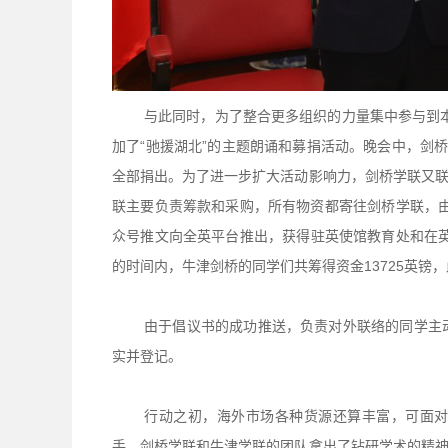
与此同时，为了整合更多组织的力量集中参与到本
加了“驰援湖北”的主题朗诵和募捐活动。晚会中，剑
全部捐出。为了进一步扩大活动影响力，剑桥学联又
联主要负责筹款和采购，所有物资都寄往剑桥学联，由
众号推文向全英平台推出，获得驻英使馆教育处和在英
的时间内，牛津剑桥的同学们共筹得资金13725英镑
由于倡议书的成功推送，负责对外联络的同学主
实并登记。
行动之初，海外市场各种货源还算丰富，可面
手。剑桥学联和牛津学联的团队拿出了钻研学术的精