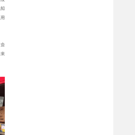
熟知
医用
友会
后来