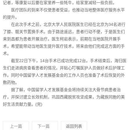
记者，等康复以后要在家里养一些牦牛，给家里减轻一些负担。
医疗团队的到来不仅使患者受益，也推动当地整体医疗服务水平
的提升。
在此次手术之前，北京大学人民医院医生已经在北京为34名进行
了膝、髋关节置换手术。由于路途遥远，患者行动不便，于是医生们
来到昌都为患者开展治疗。医生柯岩表示，前期在当地医院开展手
术，希望能带动当地医生提升医疗技术，将来由他们完成这方面的手
术。
截至22日下午，14台手术已成功完成12台。手术结束后，海归医
生们走进病房查看患者的情况，并贴心叮嘱医护人员做好术后护理工
作。同时中国留学人才发展基金会的工作人员也准备了术后恢复的外
敷药物。
据了解，中国留学人才发展基金会将持续关注大骨节病患者治
疗，并探讨建立长效机制，巩固西藏脱贫攻坚成果，为藏族同胞的美
好生活贡献力量。(完)
上一篇
下一篇
返回列表