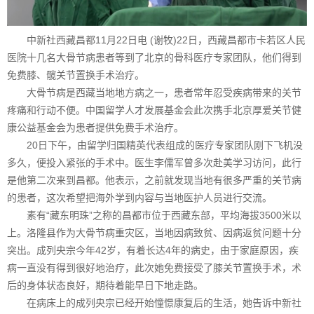
中新社西藏昌都11月22日电 (谢牧)22日，西藏昌都市卡若区人民
医院十几名大骨节病患者等到了北京的骨科医疗专家团队，他们得到
免费膝、髋关节置换手术治疗。
大骨节病是西藏当地地方病之一，患者常年忍受疾病带来的关节
疼痛和行动不便。中国留学人才发展基金会此次携手北京厚爱关节健
康公益基金会为患者提供免费手术治疗。
20日下午，由留学归国精英代表组成的医疗专家团队刚下飞机没
多久，便投入紧张的手术中。医生李儒军曾多次赴美学习访问，此行
是他第二次来到昌都。他表示，之前就发现当地有很多严重的关节病
的患者，这次希望把海外学到内容与当地医护人员进行交流。
素有“藏东明珠”之称的昌都市位于西藏东部，平均海拔3500米以
上。洛隆县作为大骨节病重灾区，当地因病致贫、因病返贫问题十分
突出。成列央宗今年42岁，有着长达4年的病史，由于家庭原因，疾
病一直没有得到很好地治疗，此次她免费接受了膝关节置换手术，术
后的身体状态良好，期待着能早日下地走路。
在病床上的成列央宗已经开始憧憬康复后的生活，她告诉中新社