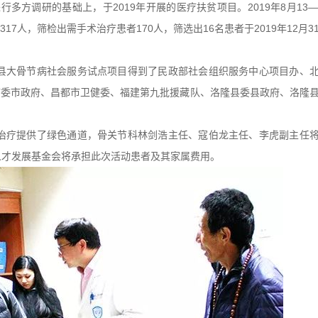
方调研的基础上，于2019年开展的医疗扶贫项目。2019年8月13—
7人，筛检出需手术治疗患者170人，筛选出16名患者于2019年12月3
县大骨节病社会服务试点项目得到了民政部社会组织服务中心项目办、
市委市政府、昌都市卫健委、福建第九批援藏队、洛隆县委县政府、洛隆
治疗提供了绿色通道，骨关节科林剑浩主任、寇伯龙主任、李虎副主任
人才发展基金会将承担此次活动患者及其家属费用。