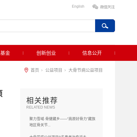
English
项基金
创新创业
信息公开
首页
公益项目
大骨节病公益项目
项
相关推荐
RELATED NEWS
聚力雪域·骨健藏乡——“高原好骨力”藏族
地区骨关节...