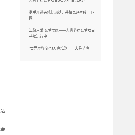
大骨节病公益项目8名患者治愈返乡
携手并进铸就健康梦，共绘民族团结同心
圆
汇聚大爱 公益助康——大骨节病公益项目
持续进行中
“世界屋脊”的地方病难题——大骨节病
抵达
社会