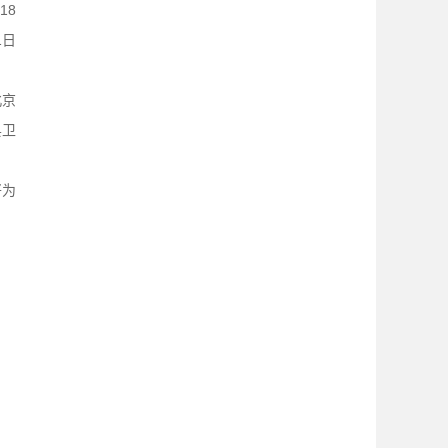
18
1日
北京
县卫
将为