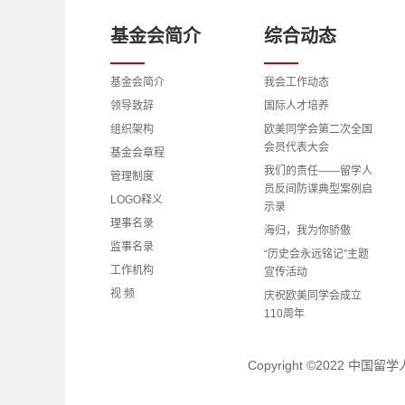
基金会简介
综合动态
基金会简介
我会工作动态
领导致辞
国际人才培养
组织架构
欧美同学会第二次全国
会员代表大会
基金会章程
我们的责任——留学人
管理制度
员反间防谍典型案例启
LOGO释义
示录
理事名录
海归，我为你骄傲
监事名录
“历史会永远铭记”主题
工作机构
宣传活动
视 频
庆祝欧美同学会成立
110周年
理事会、监事会成员学
习党的二十大精神心得
Copyright ©2022 中
体会
理事动态