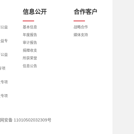
信息公开
合作客户
展公益
基本信息
战略合作
年度报告
媒体支持
公益专
审计报告
捐赠收支
育公益
所获荣誉
信息公告
专项
益专项
益专项
究公益
网安备 11010502032309号
交流公