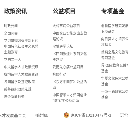
政策资讯
公益项目
专项基金
时政要闻
大骨节病公益项目
创新医学研究发
专项基金
全国两会
中国企业实施走出去战
略论坛
向日葵人才培养
学习贯彻习近平新时代
项基金
中国特色社会主义思想
宝坻医学论坛
主题教育
丝绸之路文化教
《回到敦煌》系列文化
专项基金
党的二十大
主题展
昇·国际教育公益
中央留学人才政策资讯
云南先心病公益项目
基金
各地留学人才政策资讯
抗疫行动
华夏文化传承公
各国留学及签证政策
《东方中国梦》公益活
基金
动
慈善组织政策法规
一带一路研究公
中国留学人才归国创业
惠企新政速递
基金
“腾飞”奖公益活动
科教兴国战略研
留学报国之路全国演讲
专项基金
报告公益活动
京公
京ICP备10218477号-1
国留学人才发展基金会
网站地图
智慧能源与国际
“雅安地震”心理援助专
益专项基金
家志愿团公益项目