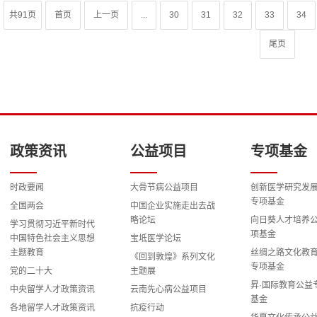
共91页
首页
上一页
...
30
31
32
33
34
尾页
政策资讯
公益项目
专项基金
时政要闻
大骨节病公益项目
创新医学研究发
专项基金
全国两会
中国企业实施走出去战
略论坛
向日葵人才培养
学习贯彻习近平新时代
项基金
中国特色社会主义思想
宝坻医学论坛
主题教育
丝绸之路文化教
《回到敦煌》系列文化
专项基金
党的二十大
主题展
昇·国际教育公益
中央留学人才政策资讯
云南先心病公益项目
基金
各地留学人才政策资讯
抗疫行动