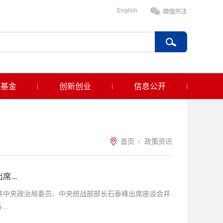
English
项基金
创新创业
信息公开
首页
政策资讯
...
共中央政治局委员、中央统战部部长石泰峰出席座谈会并
..