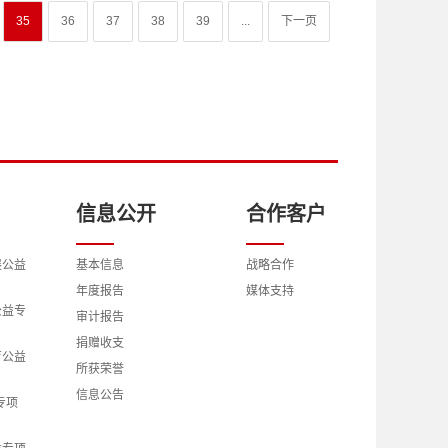
35
36
37
38
39
...
下一页
信息公开
合作客户
展公益
基本信息
战略合作
年度报告
媒体支持
公益专
审计报告
捐赠收支
育公益
所获荣誉
信息公告
专项