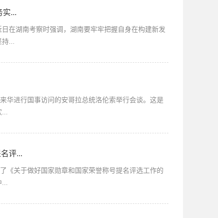
...
近日在湖南考察时强调，湖南要牢牢把握自身在构建新发
...
同来华进行国事访问的安哥拉总统洛伦索举行会谈。这是
..
评...
发了《关于做好国家勋章和国家荣誉称号提名评选工作的
..