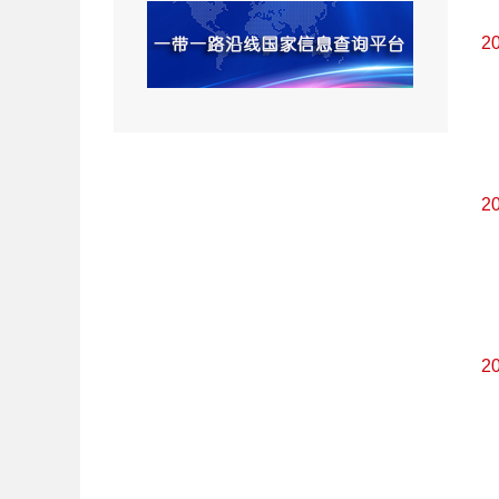
2
2
2