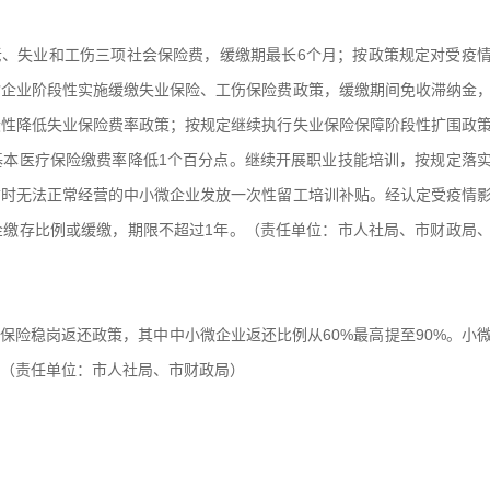
老、失业和工伤三项社会保险费，缓缴期最长6个月；按政策规定对受疫
输企业阶段性实施缓缴失业保险、工伤保险费政策，缓缴期间免收滞纳金
段性降低失业保险费率政策；按规定继续执行失业保险保障阶段性扩围政
基本医疗保险缴费率降低1个百分点。继续开展职业技能培训，按规定落
暂时无法正常经营的中小微企业发放一次性留工培训补贴。经认定受疫情
金缴存比例或缓缴，期限不超过1年。（责任单位：市人社局、市财政局
保险稳岗返还政策，其中中小微企业返还比例从60%最高提至90%。小
（责任单位：市人社局、市财政局）