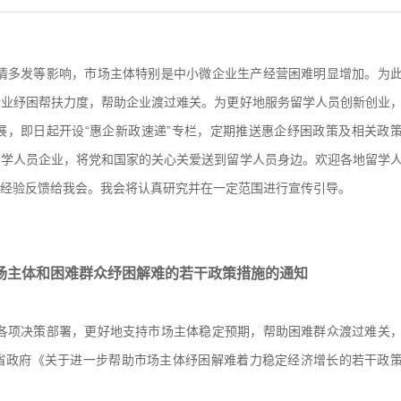
情多发等影响，市场主体特别是中小微企业生产经营困难明显增加。为
企业纾困帮扶力度，帮助企业渡过难关。为更好地服务留学人员创新创业
展，即日起开设“惠企新政速递”专栏，定期推送惠企纾困政策及相关政
留学人员企业，将党和国家的关心关爱送到留学人员身边。欢迎各地留学
经验反馈给我会。我会将认真研究并在一定范围进行宣传引导。
场主体和困难群众纾困解难的若干政策措施的通知
各项决策部署，更好地支持市场主体稳定预期，帮助困难群众渡过难关
省政府《关于进一步帮助市场主体纾困解难着力稳定经济增长的若干政