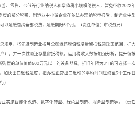
游、零售、仓储等行业纳税人和增值税小规模纳税人，暂免征收2022
二季度的部分税费，制造业中小微企业在依法办理纳税申报后，制造业中
业可以延缓缴纳全部税费，延缓期限6个月。（责任单位：市税务局）
中央规定，将先进制造业按月全额退还增值税增量留抵税额政策范围，扩
商户），并一次性退还存量留抵税额。运用税收大数据加强分析，提升留
新购置的单位价值500万元以上的设备器具，折旧年限为3年的可选择一
除。加快出口退税进度，把办理正常出口退税的平均时间压缩至5个工作
行）
企业实施智能化改造、数字化转型、绿色型制造、服务型制造等。（责