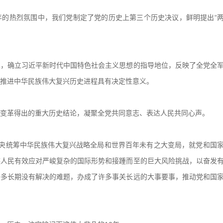
年的热烈氛围中，我们党制定了党的历史上第三个历史决议，鲜明提出“
确立习近平新时代中国特色社会主义思想的指导地位，反映了全党全
推进中华民族伟大复兴历史进程具有决定性意义。
革得出的重大历史结论，凝聚全党共同意志、表达人民共同心声。
统筹中华民族伟大复兴战略全局和世界百年未有之大变局，就党和国
族人民有效应对严峻复杂的国际形势和接踵而至的巨大风险挑战，以奋发
许多长期没有解决的难题，办成了许多事关长远的大事要事，推动党和国