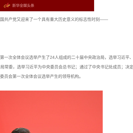
共产党又迎来了一个具有重大历史意义的标志性时刻——
一次全体会议选举产生了24人组成的二十届中央政治局，选举习近平
治局常委，选举习近平为中央委员会总书记；通过了中央书记处成员；决
委员会第一次全体会议选举产生的领导机构。