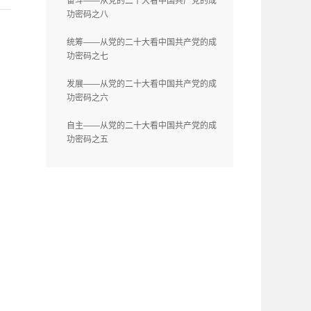
奋斗——从党的二十大看中国共产党的成
功密码之八
统筹——从党的二十大看中国共产党的成
功密码之七
发展——从党的二十大看中国共产党的成
功密码之六
自主——从党的二十大看中国共产党的成
功密码之五