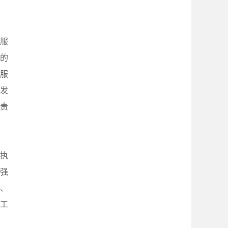
服
准的
配服
发
责
执
强
、
工