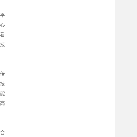
平
心
看
技
“倍
程技
能
提高
合