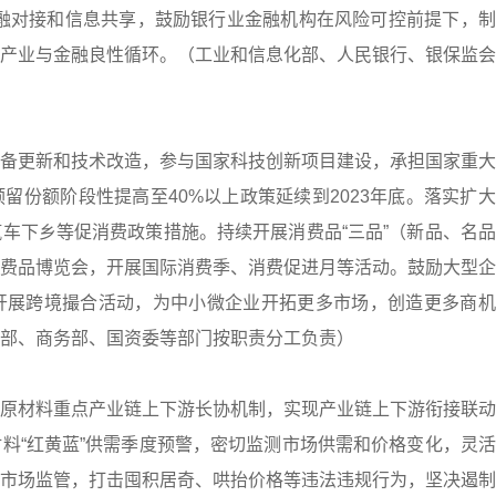
融对接和信息共享，鼓励银行业金融机构在风险可控前提下，制
产业与金融良性循环。（工业和信息化部、人民银行、银保监会
备更新和技术改造，参与国家科技创新项目建设，承担国家重大
留份额阶段性提高至40%以上政策延续到2023年底。落实扩
车下乡等促消费政策措施。持续开展消费品“三品”（新品、名
费品博览会，开展国际消费季、消费促进月等活动。鼓励大型企
开展跨境撮合活动，为中小微企业开拓更多市场，创造更多商机
技部、商务部、国资委等部门按职责分工负责）
原材料重点产业链上下游长协机制，实现产业链上下游衔接联动
料“红黄蓝”供需季度预警，密切监测市场供需和价格变化，灵
市场监管，打击囤积居奇、哄抬价格等违法违规行为，坚决遏制