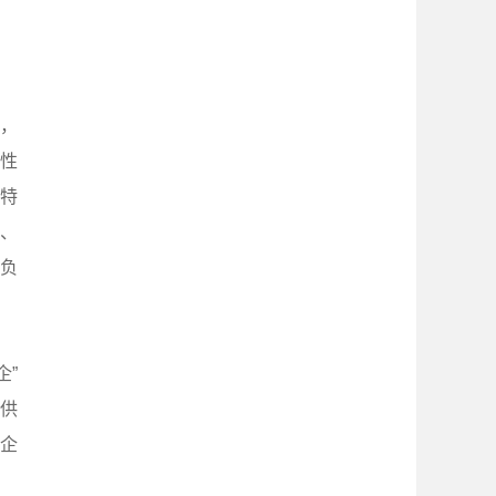
，
性
精特
上、
工负
企”
供
企