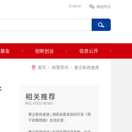
English
项基金
创新创业
信息公开
首页
政策资讯
惠企新政速递
干
相关推荐
RELATED NEWS
惠企新政速递 | 湖南省委省政府印发《若
干政策措施》支持民营...