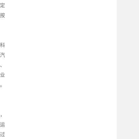
定
按
科
大汽
品、
业
。
，
活运
过