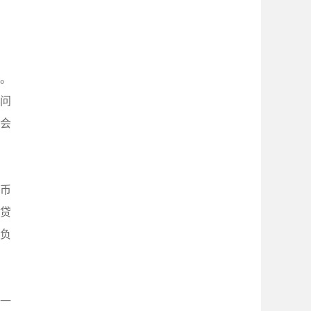
。
问
会
币
贷
负
一