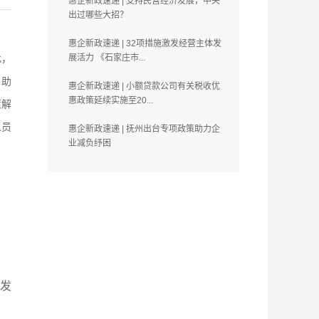
惠企新政速递 | 支持民营经济发展，中央
出过哪些大招？
惠企新政速递 | 32项措施激发经营主体发
此，
展活力 《石家庄市...
，助
惠企新政速递 | 小额贷款公司有关税收优
惠政策延续实施至20...
策解
人员
惠企新政速递 | 抚州出台专项政策助力企
业减负纾困
发