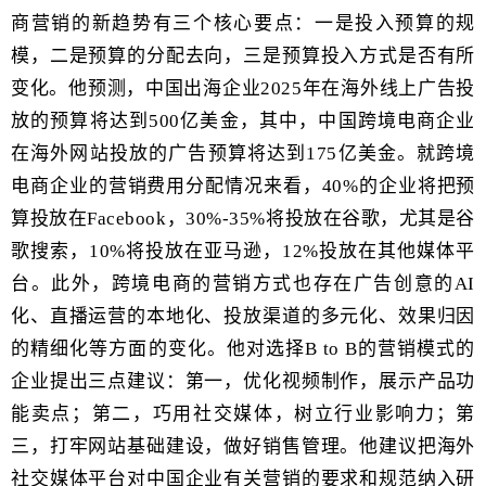
商营销的新趋势有三个核心要点：一是投入预算的规
模，二是预算的分配去向，三是预算投入方式是否有所
变化。他预测
，中国出海企业
2025
年
在海外线上广告投
放的预算将达到
500
亿美金，其中
，
中国跨境电商企业
在海外网站投放的广告预算将达到
175
亿美金。
就跨境
电商企业的营销费用分配情况来看，
40%
的企业将把预
算投放
在
Facebook
，
30%-35%
将投放在谷歌，尤其是谷
歌搜索，
10%
将投放在亚马逊
，
1
2%
投放在其他媒体平
台
。此外，
跨境电商的营销方式也存在
广告创意的
AI
化
、直播运营的本地化、投放渠道的多元化、效果归因
的精细化
等
方面的
变化
。他对选择
B to B
的营销模式的
企业
提出三点建议：第一，优化视频制作，展示产品功
能卖点；第二，巧用社交媒体，树立行业影响力；第
三，打牢网站基础建设，做好销售管理。他建议把海外
社交媒体平台对中国企业有关营销的要求和规范纳入研