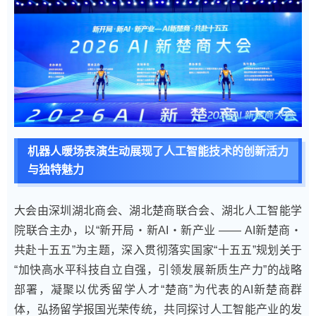
机器人暖场表演生动展现了人工智能技术的创新活力
与独特魅力
大会由深圳湖北商会、湖北楚商联合会、湖北人工智能学
院联合主办，以“新开局・新AI・新产业 —— AI新楚商・
共赴十五五”为主题，深入贯彻落实国家“十五五”规划关于
“加快高水平科技自立自强，引领发展新质生产力”的战略
部署，凝聚以优秀留学人才“楚商”为代表的AI新楚商群
体，弘扬留学报国光荣传统，共同探讨人工智能产业的发