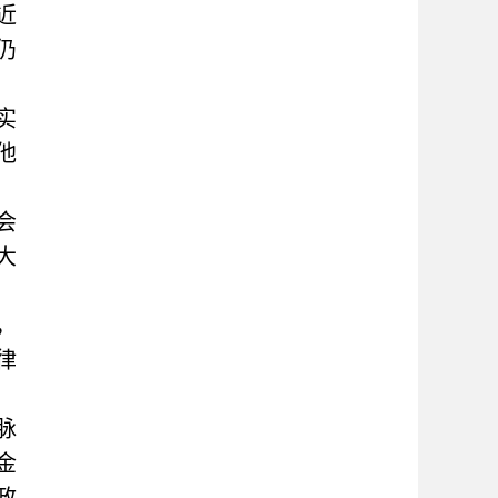
近
仍
实
他
会
大
，
律
脉
金