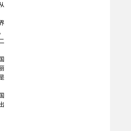
从
界
。
二
国
丽
是
国
出