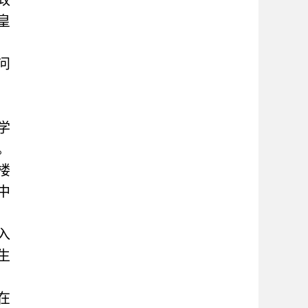
政
皇
问
学
。
楼
中
入
生
在