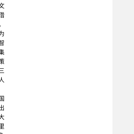
文
借
。
为
智
集
策
三
人
国
出
大
里