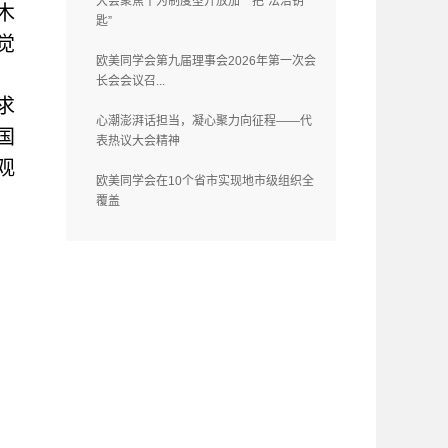
大会聚焦丨为制度型开放加一把“法治钥
木
匙”
觉
欧美同学会第九届理事会2026年第一次会
长会会议召...
求
心潮澎湃话担当，凝心聚力向征程——代
国
表热议大会精神
观
欧美同学会在10个省市实现地市级组织全
覆盖