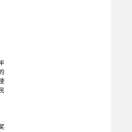
半
的
使
民
奖