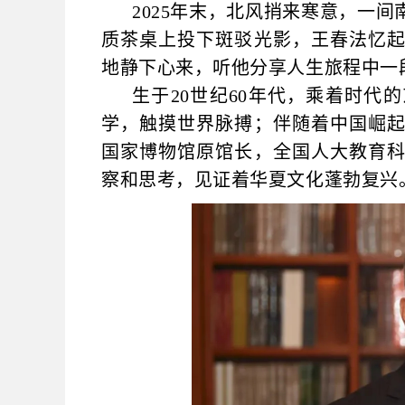
2025
年末，北风捎来寒意，一间
质茶桌上投下斑驳光影，王春法忆
地静下心来，听他分享人生旅程中一
生于20世纪60年代，乘着时
学，触摸世界脉搏；伴随着中国崛
国家博物馆原馆长，全国人大教育
察和思考，见证着华夏文化蓬勃复兴