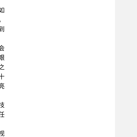
如
。
到
会
艰
之
十
亮
技
任
视