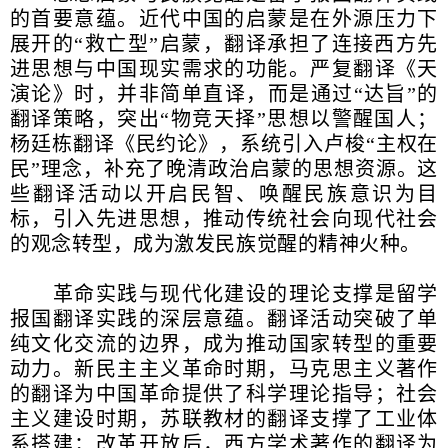
的首要意蕴。近代中国的启蒙是在外源压力下
展开的“救亡型”启蒙，翻译承担了连接西方先
进思想与中国现实需求的功能。严复翻译《天
演论》时，并非简单直译，而是通过“达旨”的
翻译策略，突出“物竞天择”思想以警醒国人；
杨廷栋翻译《民约论》，系统引入卢梭“主权在
民”理念，补充了晚清政治启蒙的思想资源。这
些翻译活动以开启民智、唤醒民族意识为目
标，引入先进思想，推动传统社会向现代社会
的观念转型，成为激发民族觉醒的精神火种。
革命实践与现代化建设的理论支撑是留学
报国翻译实践的深层意蕴。翻译活动突破了单
纯文化交流的边界，成为推动国家转型的重要
动力。新民主主义革命时期，马克思主义著作
的翻译为中国革命提供了科学理论指导；社会
主义建设时期，苏联教材的翻译支撑了工业体
系搭建；改革开放后，西方学术著作的翻译为