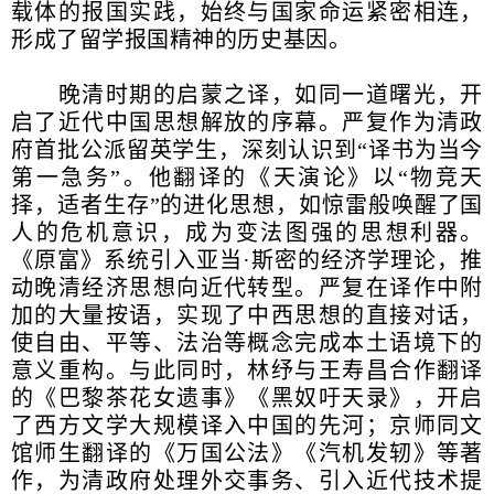
载体的报国实践，始终与国家命运紧密相连，
形成了留学报国精神的历史基因。
晚清时期的启蒙之译，如同一道曙光，开
启了近代中国思想解放的序幕。严复作为清政
府首批公派留英学生，深刻认识到“译书为当今
第一急务”。他翻译的《天演论》以“物竞天
择，适者生存”的进化思想，如惊雷般唤醒了国
人的危机意识，成为变法图强的思想利器。
《原富》系统引入亚当·斯密的经济学理论，推
动晚清经济思想向近代转型。严复在译作中附
加的大量按语，实现了中西思想的直接对话，
使自由、平等、法治等概念完成本土语境下的
意义重构。与此同时，林纾与王寿昌合作翻译
的《巴黎茶花女遗事》《黑奴吁天录》，开启
了西方文学大规模译入中国的先河；京师同文
馆师生翻译的《万国公法》《汽机发轫》等著
作，为清政府处理外交事务、引入近代技术提