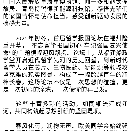
中国人民解放军海军博物馆、闻一多和赵太侔
故居、青岛特锐德新能源科技馆，感悟先辈们
的家国情怀与使命担当，感受创新驱动发展的
磅礴力量。
2025年初冬，首届留学报国论坛在福州隆
重开幕，“不忘留学报国初心 牢记强国复兴使
命”的主题横幅迎风飘扬。论坛上，从福建船政
学堂开启近代留学先河的历史回望，到新时代
留学人员在芯片、生物医药、新能源等领域攻
坚克难的现实图景，构成了一幅跨越百年的精
神长卷。这场论坛不仅是一次思想的碰撞，更
是一次初心的淬炼，一次使命的再出发。
这些丰富多彩的活动，如同细流汇成江
河，共同构筑起思想引领的坚固堤坝。
春风化雨，润物无声。欧美同学会始终强