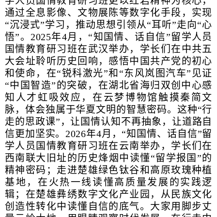
学人员国情教育研习班更以红岩精神为核心，
通过全息影像、文物展陈等数字化手段，实现
“沉浸式”学习，推动思想引领从“耳听”走向“心
悟”。2025年4月，“知国情、话自信”留学人员
国情教育研习班在武汉举办，学长们在中共五
大会址聆听历史回响，感悟中国共产党的初心
和使命，在“锐科激光”和“东风岚图汽车”见证
“中国智造”的突破，在湖北省海归双创中心感
知人才虹吸效应，在云梦博物馆触摸秦简文
脉，体会独属于华夏文明的智慧密码。这种“行
走的思政课”，让国情认知不再抽象，让道路自
信更加坚实。2026年4月，“知国情、话自信”留
学人员国情教育研习班在云南举办，学长们在
西南联大旧址的历史烽烟中读懂“留学报国”的
精神密码；走进楚雄绿色钛谷和高原玫瑰种植
基地，在火热一线读懂高质量发展的实践逻
辑；在楚雄彝绣数字文化产业园，从民族文化
创造性转化中读懂自信的底气。大家用脚步丈