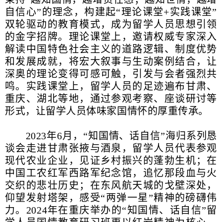
自信心”的理念，构建起“理论课堂+实践课堂”
双轮驱动的教育模式，成为留学人员思想引领
的金字招牌。理论课堂上，邀请权威专家深入
解读中国特色社会主义的道路逻辑、制度优势
和发展成就，将宏大叙事与生动案例结合，让
深奥的理论变得可感可触，引发与会者强烈共
鸣。实践课堂上，留学人员的足迹遍布甘肃、
重庆、湖北等地，通过参观考察、座谈研讨等
形式，让留学人员体味家国情怀的厚重传承。
2023年6月，“知国情、话自信”海归系列恳
谈会走进甘肃张掖与酒泉，留学人员代表参观
现代农业企业，见证乡村振兴的蓬勃生机；在
中国工农红军西路军纪念馆，追忆那段血与火
交织的悲壮历史；在东风航天城的戈壁深处，
仰望发射塔架，感受“两弹一星”精神的磅礴伟
力。2024年在重庆举办的“知国情、话自信”留