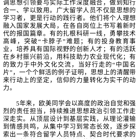
调思想引领要与实际工作深度融合，做到知行
合一、学以致用。广大留学人员不仅是思想的
学习者，更是行动的践行者。他们将个人理想
融入国家发展大局，在各自岗位上书写着新时
代的报国篇章。有的扎根科研一线，勇攀技术
高峰，突破“卡脖子”难题；有的投身教育事
业，培养具有国际视野的创新人才；有的活跃
在乡村振兴前沿，用科技助力农业现代化；有
的致力于中外文化交流，当好行走的“中国名
片”，一个个鲜活的例子证明，思想上的清醒带
来行动上的坚定，信仰的力量转化为实干的动
力。
5年来，欧美同学会以高度的政治自觉和强
烈的责任担当，持续推进思想政治引领工作走
深走实。从顶层设计到基层实践，从理论灌输
到情感共鸣，从集中学习到常态长效，逐步探
索出一条符合留学人员特点、契合时代要求的