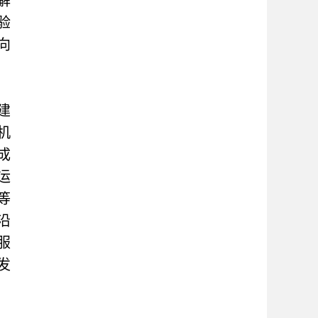
解
验
向
建
机
成
运
等
沿
服
发