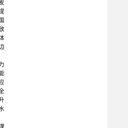
发
提
国
放
体
边
力
能
应
全
升
水
理