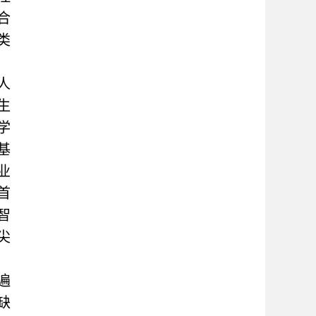
合
类
人
生
学
基
业
首
智
尖
遍
缺