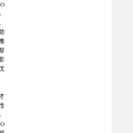
O
，
。
助
难
智
影
优
才
性
，
O