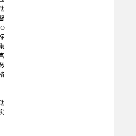
动
智
O
标
集
官
务
格
动
实