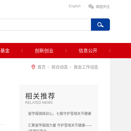
English
项基金
创新创业
信息公开
首页
综合动态
我会工作动态
相关推荐
RELATED NEWS
留学报国践初心，七载守护雪域关节健康
汇聚留学报国力量 守护雪域关节健康——