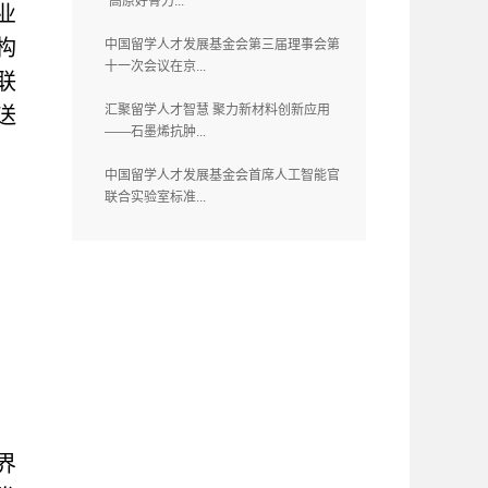
“高原好骨力...
业
构
中国留学人才发展基金会第三届理事会第
十一次会议在京...
联
汇聚留学人才智慧 聚力新材料创新应用
送
——石墨烯抗肿...
中国留学人才发展基金会首席人工智能官
联合实验室标准...
界