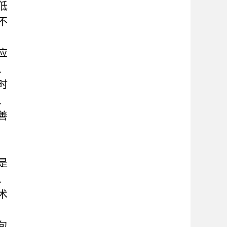
低
不
应
、
时
、
善
是
、
术
包