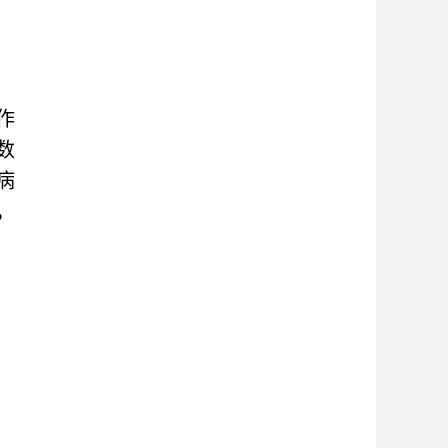
作
数
病
，