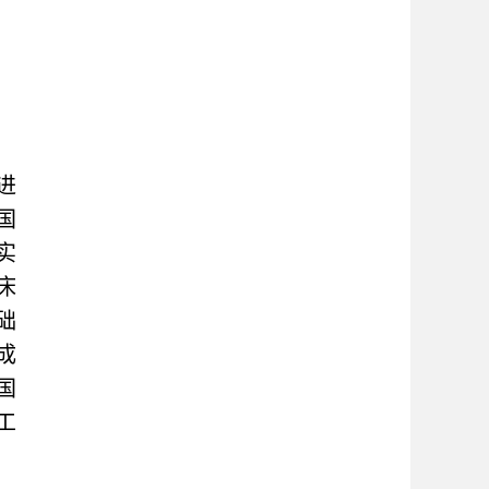
进
国
实
床
础
成
国
工