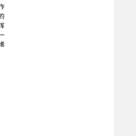
作
的
挥
一
烯