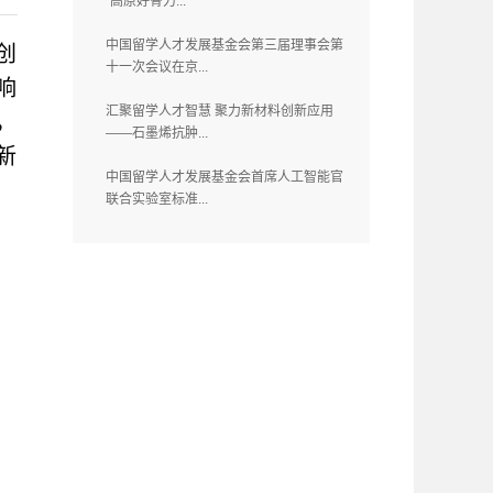
“高原好骨力...
中国留学人才发展基金会第三届理事会第
创
十一次会议在京...
响
汇聚留学人才智慧 聚力新材料创新应用
，
——石墨烯抗肿...
新
中国留学人才发展基金会首席人工智能官
联合实验室标准...