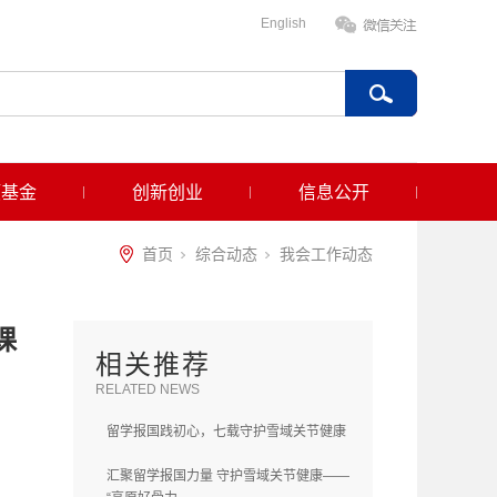
English
项基金
创新创业
信息公开
首页
综合动态
我会工作动态
课
相关推荐
RELATED NEWS
留学报国践初心，七载守护雪域关节健康
汇聚留学报国力量 守护雪域关节健康——