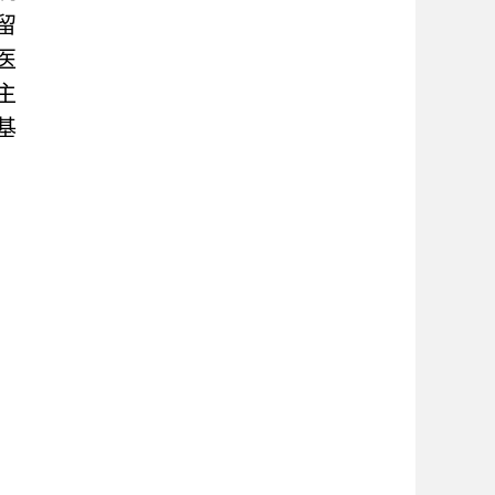
留
医
主
基