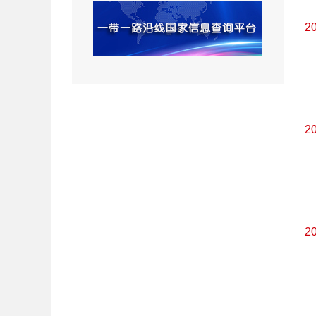
2
2
2