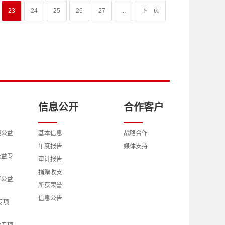
23
24
25
26
27
...
下一页
信息公开
合作客户
展公益
基本信息
战略合作
年度报告
媒体支持
公益专
审计报告
捐赠收支
育公益
所获荣誉
信息公告
专项