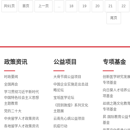
共91页
首页
上一页
...
18
19
20
21
22
尾页
政策资讯
公益项目
专项基金
时政要闻
大骨节病公益项目
创新医学研究发
专项基金
全国两会
中国企业实施走出去战
略论坛
向日葵人才培养
学习贯彻习近平新时代
项基金
中国特色社会主义思想
宝坻医学论坛
主题教育
丝绸之路文化教
《回到敦煌》系列文化
专项基金
党的二十大
主题展
昇·国际教育公益
中央留学人才政策资讯
云南先心病公益项目
基金
各地留学人才政策资讯
抗疫行动