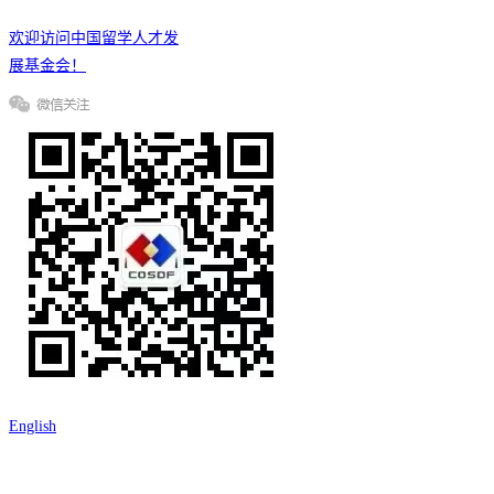
欢迎访问中国留学人才发
展基金会！
English