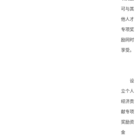
可与其
他人才
专项奖
励同时
享受。
设
立个人
经济贡
献专项
奖励资
金