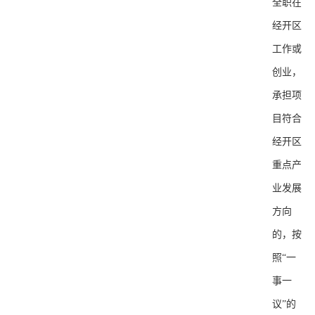
全职在
经开区
工作或
创业，
承担项
目符合
经开区
重点产
业发展
方向
的，按
照“一
事一
议”的