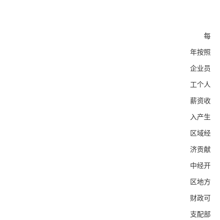
每
年按照
企业员
工个人
薪资收
入产生
区域经
济贡献
中经开
区地方
财政可
支配部