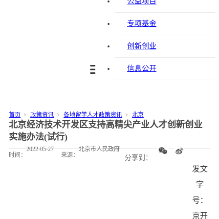
公益项目
专项基金
创新创业
信息公开
首页
政策资讯
各地留学人才政策资讯
北京
北京经济技术开发区支持高精尖产业人才创新创业
实施办法(试行)
2022-05-27
北京市人民政府
时间：
来源：
分享到：
发文
字
号：
京开