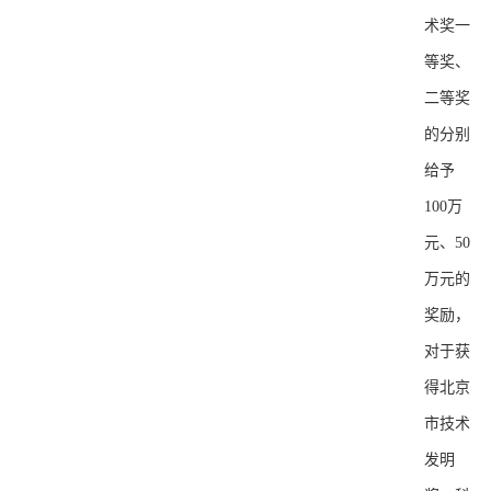
术奖一
等奖、
二等奖
的分别
给予
100万
元、50
万元的
奖励，
对于获
得北京
市技术
发明