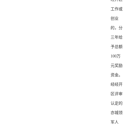
工作或
创业
的，分
三年给
予总额
100万
元奖励
资金。
经经开
区评审
认定的
亦城领
军人