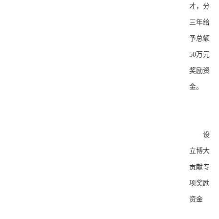
才，分
三年给
予总额
50万元
奖励资
金。
设
立博大
贡献专
项奖励
资金