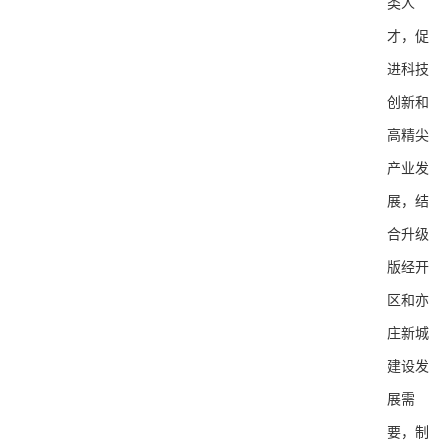
类人
才，促
进科技
创新和
高精尖
产业发
展，结
合升级
版经开
区和亦
庄新城
建设发
展需
要，制