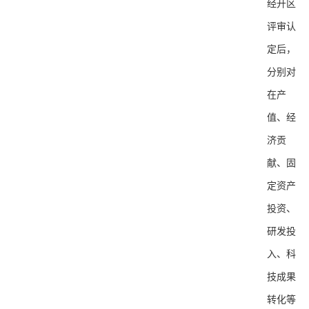
经开区
评审认
定后，
分别对
在产
值、经
济贡
献、固
定资产
投资、
研发投
入、科
技成果
转化等