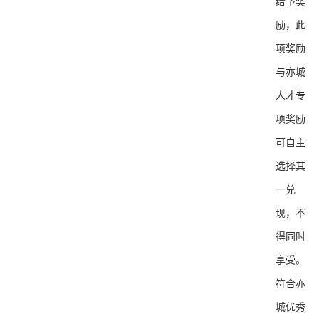
给予奖
励，此
项奖励
与亦城
人才专
项奖励
可自主
选择其
一兑
现，不
得同时
享受。
符合亦
城优秀