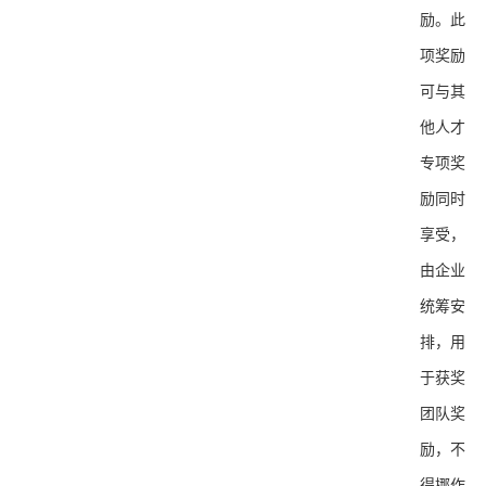
励。此
项奖励
可与其
他人才
专项奖
励同时
享受，
由企业
统筹安
排，用
于获奖
团队奖
励，不
得挪作