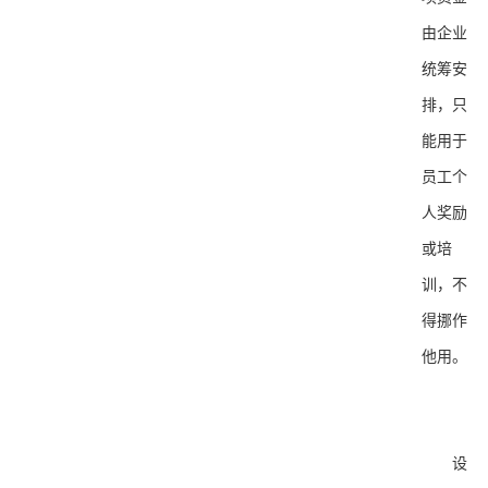
由企业
统筹安
排，只
能用于
员工个
人奖励
或培
训，不
得挪作
他用。
设