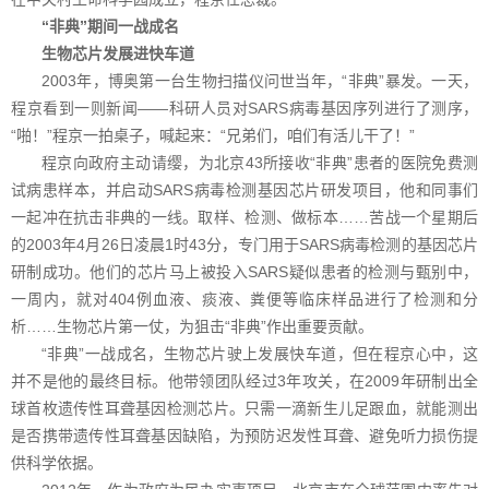
“非典”期间一战成名
生物芯片发展进快车道
2003年，博奥第一台生物扫描仪问世当年，“非典”暴发。一天，
程京看到一则新闻——科研人员对SARS病毒基因序列进行了测序，
“啪！”程京一拍桌子，喊起来：“兄弟们，咱们有活儿干了！”
程京向政府主动请缨，为北京43所接收“非典”患者的医院免费测
试病患样本，并启动SARS病毒检测基因芯片研发项目，他和同事们
一起冲在抗击非典的一线。取样、检测、做标本……苦战一个星期后
的2003年4月26日凌晨1时43分，专门用于SARS病毒检测的基因芯片
研制成功。他们的芯片马上被投入SARS疑似患者的检测与甄别中，
一周内，就对404例血液、痰液、粪便等临床样品进行了检测和分
析……生物芯片第一仗，为狙击“非典”作出重要贡献。
“非典”一战成名，生物芯片驶上发展快车道，但在程京心中，这
并不是他的最终目标。他带领团队经过3年攻关，在2009年研制出全
球首枚遗传性耳聋基因检测芯片。只需一滴新生儿足跟血，就能测出
是否携带遗传性耳聋基因缺陷，为预防迟发性耳聋、避免听力损伤提
供科学依据。