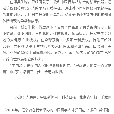
在博奥生物，已经研发了一款和中医目诊相结合的诊断仪器，通
过该仪器拍照记录人的眼睛巩膜特征、通过对不同时间段内眼部特征
的准确对比，采用自主研发的计算机专家系统便可快捷方便地预知身
体所出现的异常和病患。
目前，博奥生物已借助旗下子公司全面布局了涵盖疾病预测、健
康监测、健康调理、早期诊断、伴随诊断、运动康复、居家养老等领
域的大健康产业板块。在全球获得350多项专利授权，转化率超过
50%，并有多款基于生物芯片技术的临床和科研产品出口欧洲、美
洲、亚洲的30多个国家和地区。显然，中国生物芯片的“加速度”已经
开始向世界展现它的魅力。
“‘中国芯’，是全国人民的健康福祉所向。”程京说，他要一直守护
着“中国芯”，陪着它一步一步走向世界。
来源：人民网、中国新闻网、科技日报、北京青年报、千龙网
（2010年，程京曾在我会举办的中国留学人才归国创业“腾飞”奖评选