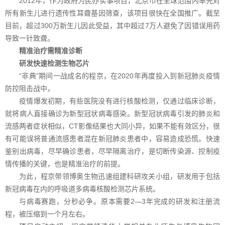
2012年，作为政府为民办实事项目，北京市在全球范围内率先对
所有新生儿进行遗传性耳聋基因筛查，该项目很快在全国推广。截至
目前，超过300万新生儿因此受益，其中超过7万人避免了因错误用药
导致一针致聋。
精准治疗需精准诊断
研发快速检测生物芯片
“非典”期间一战成名的程京，在2020年再度投入到新冠肺炎疫情
防控阻击战中，
疫情爆发初期，有些医院没有进行核酸检测，仅通过临床诊断，
就将病人直接确诊为新型冠状病毒感染。新型冠状病毒引发的肺炎和
流感两者症状相似，CT影像结果也大同小异，如果不能有效区分，很
有可能误将普通流感患者混在新冠肺炎患者中，容易造成恐慌。快速
鉴别出病毒，尽早确诊患者，尽早隔离治疗，是切断传染源、控制疫
情传播的关键，也是精准治疗的前提。
为此，程京带领博奥生物迅速组建科研攻关小组，研发用于包括
新冠病毒在内的呼吸道多病毒核酸检测芯片系统。
与病毒赛跑，分秒必争。原本需要2—3年完成的研发和注册流
程，被压缩到一个月左右。