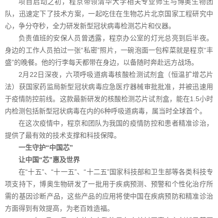
项目启动之初，程京带领清华大学相关专业师生与博奥生物团
队，迅速定下了技术方案，一起吃住在生物芯片北京国家工程研究中
心，争分夺秒，全力研发新型冠状病毒检测芯片和仪器。
负责值班的安保人员曾透露，程京办公室的灯光总亮到后半夜。
身边的工作人员拍过一张“私密”照片，一碗泡面一包榨菜就是程京“丰
盛”的晚餐。他的行李每天都带在身边，以备随时奔赴远方战场。
2月22日深夜，六项呼吸道病毒核酸检测试剂盒（恒温扩增芯片
法）获国家药监局新型冠状病毒应急医疗器械审批批准，并被迅速用
于疫情防控前线。这款最新研发的核酸检测芯片试剂盒，能在1.5小时
内检测包括新型冠状病毒在内的6种呼吸道病毒，属当时全球首个。
在这次疫情中，程京和团队为我国的疫情防控和患者精准诊治，
提供了最有效的技术支撑和科技保障。
一生守护“中国芯”
让中国“芯”惠及世界
在“十五”、“十一五”、“十二五”国家科技部和卫生部等各类科技专
项支持下，博奥生物研发了一批用于疾病预测、预警和个性化治疗所
需的基因诊断产品，这些产品的应用将使中国在疾病预防和精准诊治
方面得到有效提高，为老百姓造福。