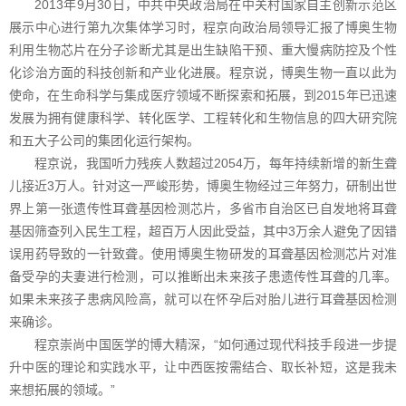
2013年9月30日，中共中央政治局在中关村国家自主创新示范区
展示中心进行第九次集体学习时，程京向政治局领导汇报了博奥生物
利用生物芯片在分子诊断尤其是出生缺陷干预、重大慢病防控及个性
化诊治方面的科技创新和产业化进展。程京说，博奥生物一直以此为
使命，在生命科学与集成医疗领域不断探索和拓展，到2015年已迅速
发展为拥有健康科学、转化医学、工程转化和生物信息的四大研究院
和五大子公司的集团化运行架构。
程京说，我国听力残疾人数超过2054万，每年持续新增的新生聋
儿接近3万人。针对这一严峻形势，博奥生物经过三年努力，研制出世
界上第一张遗传性耳聋基因检测芯片，多省市自治区已自发地将耳聋
基因筛查列入民生工程，超百万人因此受益，其中3万余人避免了因错
误用药导致的一针致聋。使用博奥生物研发的耳聋基因检测芯片对准
备受孕的夫妻进行检测，可以推断出未来孩子患遗传性耳聋的几率。
如果未来孩子患病风险高，就可以在怀孕后对胎儿进行耳聋基因检测
来确诊。
程京崇尚中国医学的博大精深，“如何通过现代科技手段进一步提
升中医的理论和实践水平，让中西医按需结合、取长补短，这是我未
来想拓展的领域。”