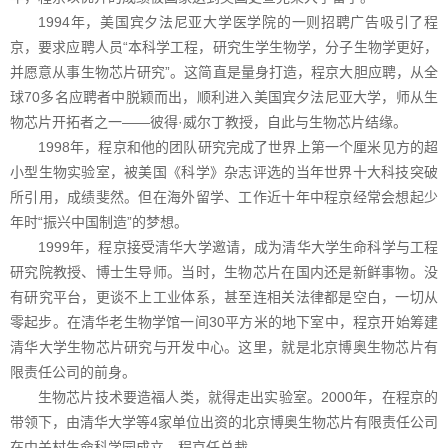
1994年，美国宾夕法尼亚大学医学院的一则招聘广告吸引了程
京，要求应聘人员“本科学工程，研究生学生物学，分子生物学更好，
并愿意从事生物芯片研究”。这简直是量身打造，程京大胆应聘，从全
球70多名应聘者中脱颖而出，顺利进入美国宾夕法尼亚大学，师从生
物芯片开拓者之一——彼得·威尔丁教授，自此与生物芯片结缘。
1998年，程京和他的团队研究完成了世界上第一个厘米见方的超
小型生物实验室，被美国《科学》杂志评选的当年世界十大科技突破
所引用，成绩斐然。但在海外留学、工作近十年中程京经常会想起少
年时“振兴中国制造”的梦想。
1999年，程京接受清华大学邀请，成为清华大学生命科学与工程
研究院教授、博士生导师。当时，生物芯片在国内还是新鲜事物。没
有研究平台，更谈不上工业体系，甚至连相关法律都是空白，一切从
零起步。在清华老生物学馆一间30平方米的地下室中，程京开始筹建
清华大学生物芯片研究与开发中心。这里，就是北京博奥生物芯片有
限责任公司的前身。
生物芯片技术要造福人类，就得走出实验室。2000年，在程京的
带领下，由清华大学等4家单位出资的北京博奥生物芯片有限责任公司
在中关村生命科学园成立，程京任总裁。