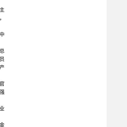
主
，
中
总
员
产
官
强
业
金